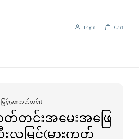
Login
Cart
မြင့်(မားကတ်တင်း)
ကတ်တင်းအမေးအဖြေ
(ဦးလှမြင့်(မားကတ်