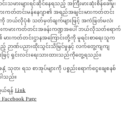
သမားများရင်ဆိုင်နေရသည့် အကြီးမားဆုံးစိန်ခေါ်မှု၊
 မားကတ်တင်းမန်နေဂျာ၏ အရည်အချင်း၊မားကတ်တင်း
ကို ဘယ်လိုပုံစံ သတ်မှတ်ချက်များဖြင့် အကဲဖြတ်မလဲ၊
ားကမားကတ်တင်းအခန်းကဏ္ဍအပေါ် ဘယ်လိုသတ်ရောက်
်၏ မားကတ်တင်းဌာနအကြောင်းတို့ကို မူရင်းစာရေးသူက
 ဉာဏ်ပညာ၊ထိုးသွင်းသိမြင်မှုနှင့် လက်တွေ့ကျကျ
ားဖြင့် ရှင်းလင်းရေးသားထားသည်ကိုတွေ့ရသည်။
အနှံ့ သုတ၊ ရသ စာအုပ်များကို ပစ္စည်းရောက်ငွေချေစနစ်
ေးပါသည်။
ွယ်ရန်
Link
e Facebook Page