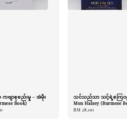
စ ကဗျာစုစည်းမှု - အဲမိုး
သင်သည်သာ သင့်ရဲ့စကြဝ
Burmese Book)
Mon Halsey (Burmese B
00
Regular
RM 28.00
price