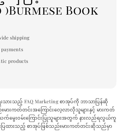
) )Burmese Book
ide shipping
 payments
tic products
ရေးသားသည့် FAQ Marketing စာအုပ်ကို ဘာသာပြန်ဆို
်။မားကတ်တင်းအကြောင်းလေ့လာလိုသူများနှင့် မားကတ်
သက်မွေးဝမ်းကြောင်းပြုသူများအတွက် နားလည်ရလွယ်ကူ
် တင်ပြထားသည့် စာအုပ်ဖြစ်သည်။မားကတ်တင်းဆိုသည်မှာ