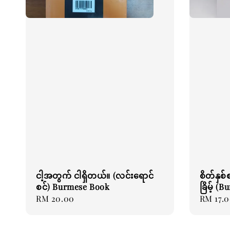
ငါ့အတွက် ငါရှိတယ်။ (လင်းရောင်
စိတ်နှစ်
စင်) Burmese Book
ခြိမ့် (
Regular
RM 20.00
Regular
RM 17.
price
price