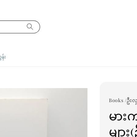
ှန်း
Books /ဦးလှ
မား
များ