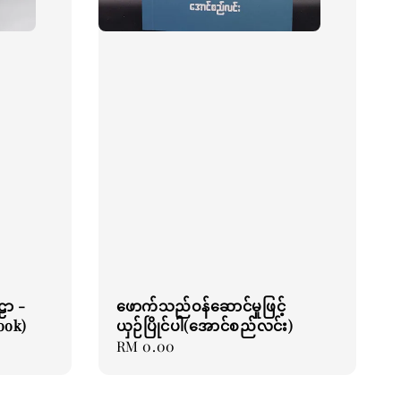
ဠာ -
ဖောက်သည်ဝန်ဆောင်မှုဖြင့်
ook)
ယှဉ်ပြိုင်ပါ(အောင်စည်လင်း)
Regular
RM 0.00
price