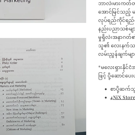
ဘာလဲ၊မားကတ်တင်း
အောင်မြင်သည့်
လုပ်ရည်ကိုင်ရည်
နည်းပညာသစ်မျ
မှုရှိလဲ၊အနာဂတ
သူ၏ လေးနက်သည့်
လမ်းညွှန်ချက်မျ
*မလေးရှားနိုင်ငံ
ဖြင့် ပို့ဆောင်ပ
စာပို့ဆက်သ
4NiX Stor