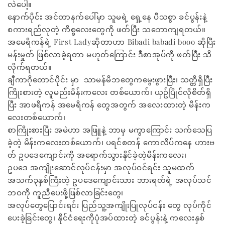
လဲ​ပေါ့။
​နောက်ပိုင်း အင်တာနက်​ပေါ်မှာ သူမရဲ့ ​ရှေ့​နေ ပီသစွာ ခင်ပွန်းနဲ့
စကားရည်လုတဲ့ ကိစ္စ​လေး​တွေကို ဖတ်ပြီး သ​ဘောကျရတယ်။
အ​မေရိကန်ရဲ့ First Ladyဆိုတာဟာ Bibadi babadi booo ဆိုပြီး
မန်းမှုတ် ဖြစ်လာခဲ့ရတာ မဟုတ်​ကြောင်း ဒီစာအုပ်ကို ဖတ်ပြီး သိ
လိုက်ရတယ်။
ချီကာဂို​တောင်ပိုင်း မှာ ​ သာမန်မိဘ​တွေက​​မွေးဖွားပြီး၊ သတ္တိရှိပြီး
ကြိုးစားတဲ့ လူမည်းမိန်းက​လေး တစ်​ယောက်၊ ယှဥ်ပြိုင်လိုစိတ်ရှိ
ပြီး အာဖရိကန် အ​မေရိကန် ​တွေအတွက် အ​လေးထားတဲ့ မိန်းက​
လေးတစ်​ယောက်၊
စာ​ကြိုးစားပြီး အမဲဟာ အဖြူနဲ့ ဘာမှ မကွာ​ကြောင်း သက်​​သေပြ
ခဲ့တဲ့ မိန်းက​လေးတစ်​ယောက်၊ ပရင်စတန် ​ကောလိပ်က​နေ ဟားဗ
တ် ဥပ​ဒေ​ကျောင်းကို အ​ရောက်သွားနိုင်ခဲ့တဲ့မိန်းက​လေး၊
ဥပ​ဒေ အကျိုး​ဆောင်လုပ်ငန်းမှာ အလုပ်ဝင်ရင်း သူမထက်
အသက်၃နှစ်ကြီးတဲ့ ဥပ​​ဒေ​ကျောင်းသား ဘားရတ်ရဲ့ အလုပ်သင်
ဘဝကို ကူညီ​ပေးဖို့ဖြစ်လာခြင်း​တွေ၊
အလုပ်​တွေ​ပြောင်းရင်း ပြည်သူ့အကျိုးပြုလုပ်ငန်း ​တွေ လုပ်ကိုင်​
ပေးခဲ့ခြင်း​တွေ၊ နိုင်ငံ​ရေးကိုပုံအပ်ထားတဲ့ ခင်ပွန်းနဲ့ က​လေးနှစ်​