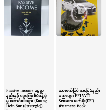
Passive Income ငွေရှာ
ကားစက်ပြင် အခြေခံနည်း
နည်းနှင့် ငွေကြေးစီမံခန့်ခွဲ
ပညာများ EFI VVTI
မှု ဆောင်းပါးများ (Kaung
Sensors (ဇော်မိုး(EFI)
Hein Soe (Strategic))
)Burmese Book