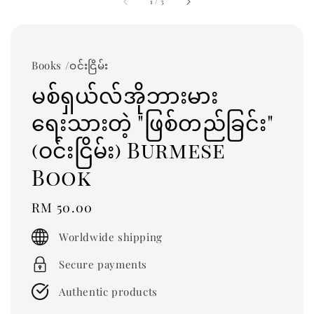
1
/
3
Books /ဝင်းငြိမ်း
မစ်ရှယ်လ်အိုဘားမား
ရေးသားတဲ့ "ဖြစ်တည်ခြင်း"
(ဝင်းငြိမ်း) Burmese
Book
Regular
RM 50.00
price
Worldwide shipping
Secure payments
Authentic products