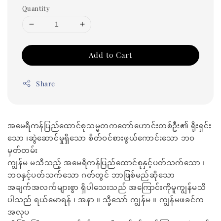
Quantity
Add to Cart
Share
အမေရိကန်ပြည်ထောင်စုသမ္မတကတော်ဟောင်းတစ်ဦး၏ ရိုးရှင်း
သော ၊ဆွဲဆောင်မှုရှိသော စိတ်ဝင်စားဖွယ်ကောင်းသော ဘဝ
မှတ်တမ်း
ကျွန်မ မသိသည့် အမေရိကန်ပြည်ထောင်စုနှင့်ပတ်သက်သော ၊
ဘဝနှင့်ပတ်သက်သော ဂတ်တွင် ဘာဖြစ်မည်ဆိုသော
အချက်အလက်များစွာ ရှိပါသေးသည် အကြောင်းကိုမူကျွန်မသိ
ပါသည် ရယ်မောရန် ၊ အနာ ။ သို့သော် ကျွန်မ ။ ကျွန်မဖခင်က
အလုပ