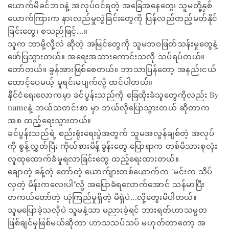
ယောက်မိခင်ဘဝနဲ့ အလုပ်ဝင်ရတဲ့ အ​ခြေအ​နေ​တွေ၊ သူမတို့နှစ်​
ယောက်ကြားက နားလည်မှုလွဲခြင်း​တွေကို ​ပြန်လည်တည့်မတ်နိုင်
ခြင်း​တွေ၊ စသည်ဖြင့်...။
သူက ဘာမို့လို့လဲ ဆိုတဲ့ အမြင်​တွေကို သူမဘဝဖြတ်သန်းမှု​တွေနဲ့ ​
ဖော်ပြသွားတယ်။ အ​ရေးအသား​ကောင်းသလို သပ်ရပ်တယ်။ ​
တော်တယ်။ ခွန်အားဖြစ်​စေတယ်။ ဘာသာပြန်တော့ အနည်းငယ်​
ထောင့်​ပေမယ့် မူရင်းမပျက်လို့ ထင်ပါတယ်။
နိုင်ငံ​ရေး​လောကမှာ ခင်ပွန်းသည်ကို ​ခြေထိုးခံသူ​တွေကိုလည်း By
nameနဲ့ ဘယ်သတင်းစာ မှာ ဘယ်လို​ပြောသွားတယ် ဆိုတာက
အစ ထည့်​ရေးသွားတယ်။
ခင်ပွန်းသည်ရဲ့ စည်းရုံး​ရေးပွဲအတွက် သူမအလွန်ချစ်တဲ့ အလုပ်
ကို စွန့်လွှတ်ပြီး ကိုယ်စားမိန့်ခွန်း​တွေ ​ပြောရာက တစ်မိသားစုလုံး
လူထု​ထောက်ခံမှုရလာခြင်း​​တွေ ထည့်​ရေးထားတယ်။
​ချောတဲ့ ခန့်တဲ့ ​တော်တဲ့ ​ယောက်ျားတစ်​ယောက်က "မင်းက သိပ်
လှတဲ့ မိန်းက​လေးပါ"လို့ အ​ပြောခံရ​လောက်​အောင် သန်မာပြီး ​
တကယ်​တော်တဲ့ ယုံကြည်မှုရှိတဲ့ မီရှဲပဲ...လို့​တွေးမိပါတယ်။
သူမ​ပြောခဲ့သလိုပဲ သူမနဲ့သာ မညားခဲ့ရင် ဘားရတ်ဟာသမ္မတ
ဖြစ်ချင်မှဖြစ်မယ်ဆိုတာ ဟာသသပ်သပ် မဟုတ်တာ​တော့ အ​