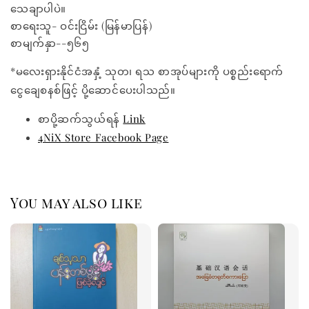
သေချာပါပဲ။
စာရေးသူ- ဝင်းငြိမ်း (မြန်မာပြန်)
စာမျက်နှာ--၅၆၅
*မလေးရှားနိုင်ငံအနှံ့ သုတ၊ ရသ စာအုပ်များကို ပစ္စည်းရောက်
ငွေချေစနစ်ဖြင့် ပို့ဆောင်ပေးပါသည်။
စာပို့ဆက်သွယ်ရန်
Link
4NiX Store Facebook Page
You may also like