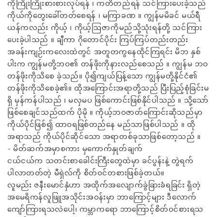
ကိုကြိုးကြိုးစားစားလုပ်ရန် ၊ ကတိတည်ရန် သင်ကြားပေးခဲ့သည်
ကိုယ်ကိုတွေးခေါ်တတ်စေရန် ၊ မကြာခဏ ။ ကျွန်မမိခင် မယ်ရီ
ယန်ကလည်း ကိုယ့် ၊ ကိုယ့်ဩဇာကိုမည်သို့သုံးရန်တို့ သင်ကြား
ပေးခဲ့ပါသည် ။ ချီကာ ဂိုတောင်ပိုင်း ကြပ်ကြပ်တည်းတည်း
အခန်းကျဉ်းကလေးထဲတွင် အတူတကွနေထိုင်ကြရင်း မိဘ နှစ်
ပါးက ကျွန်မတို့ဘဝ၏ တန်ဖိုးကိုနားလည်စေသည် ။ ကျွန်မ ဘဝ
တန်ဖိုးကိုသိစေ ခဲ့သည်။ ပို၍ကျယ်ပြန့်သော ကျွန်မတို့နိုင်ငံ၏
တန်ဖိုးကိုသိစေခဲ့၏။ ထိုအကြောင်းအရာတို့သည် ပြီးပြည့်စုံခြင်းမ
ရှိ မှန်ကန်ပါသည် ၊ မလှမပ ဖြစ်ကောင်းဖြစ်နိုင်ပါသည် ။ သို့သော်
ဖြစ်စေချင်သည်ထက် ပိုမို ။ ကိုယ့်ဘဝဇာတ်ကြောင်းဆိုသည်မှာ
ကိုယ်ပိုင်ဖြစ်၍ ထာဝရဖြစ်တည်နေ မည်သာဖြစ်ပါသည် ။ ထို
အရာသည် ကိုယ်ပိုင်ဆိုင်သော အရာတစ်ခုသာဖြစ်တော့သည် ။
- မိတ်ဆက်အမှာစကား မှကောက်နှုတ်ချက်
ငယ်ငယ်က သတင်းစာ​ခေါင်းကြီး​တွေထဲမှာ ခင်ပွန်းနဲ့ တွဲရက်
ပါလာတတ်တဲ့ မီရှဲလ်ကို စိတ်ဝင်တစားဖြစ်ခဲ့တယ်။
လူမည်း ဇနီး​မောင်နှံဟာ အထိုက်အ​လျောက်ခွဲခြားခံရခြင်း ရှိတဲ့
အ​မေရိကန်လူဖြူအသိုင်းအဝန်းမှာ ဘာ​ကြောင့်များ ဒီ​လောက် ​​
ကျော်ကြားရသလဲ​ပေါ့၊ ကမ္ဘာက​ရော ဘာ​ကြောင့်စိတ်ဝင်စားရသ