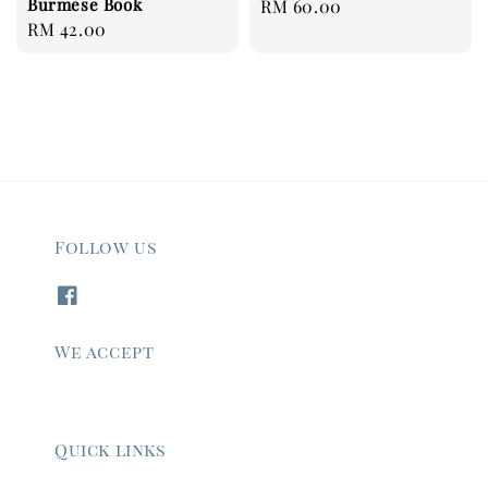
Burmese Book
Regular
RM 60.00
Regular
RM 42.00
price
price
Follow us
We accept
Quick links