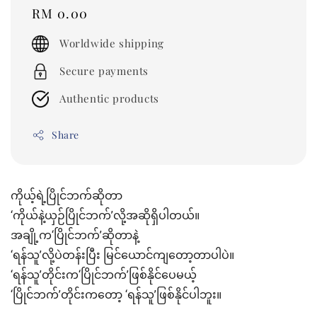
Regular
RM 0.00
price
Worldwide shipping
Secure payments
Authentic products
Share
ကိုယ့်ရဲ့ပြိုင်ဘက်ဆိုတာ
‘ကိုယ်နဲ့ယှဉ်ပြိုင်ဘက်’လို့အဆိုရှိပါတယ်။
အချို့က‘ပြိုင်ဘက်’ဆိုတာနဲ့
‘ရန်သူ’လို့ပဲတန်းပြီး မြင်ယောင်ကျတော့တာပါပဲ။
‘ရန်သူ’တိုင်းက‘ပြိုင်ဘက်’ဖြစ်နိုင်ပေမယ့်
‘ပြိုင်ဘက်’တိုင်းကတော့ ‘ရန်သူ’ဖြစ်နိုင်ပါဘူး။