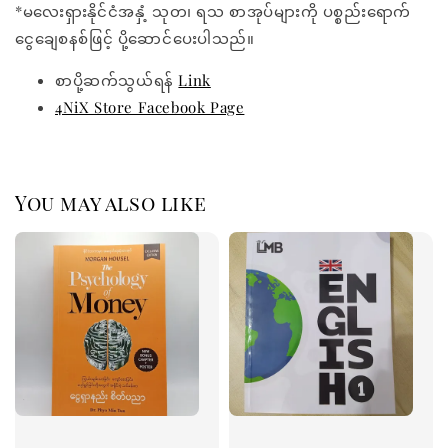
*မလေးရှားနိုင်ငံအနှံ့ သုတ၊ ရသ စာအုပ်များကို ပစ္စည်းရောက်
ငွေချေစနစ်ဖြင့် ပို့ဆောင်ပေးပါသည်။
စာပို့ဆက်သွယ်ရန်
Link
4NiX Store Facebook Page
You may also like