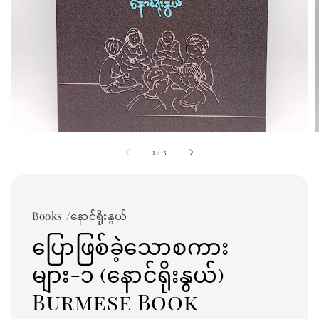
1
/
3
Books /နောင်ရိုးနွယ်
ပြောဖြစ်ခဲ့သောစကား
များ-၁ (နောင်ရိုးနွယ်)
Burmese Book