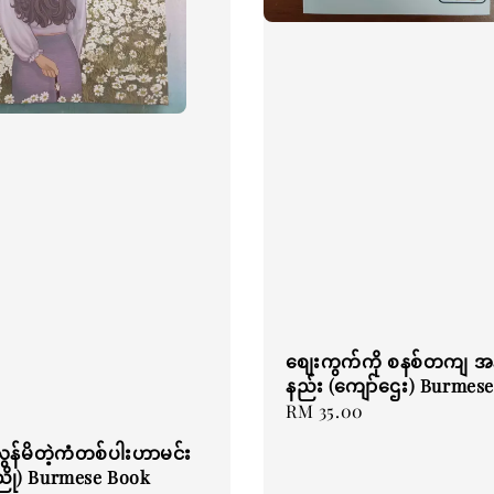
စျေးကွက်ကို စနစ်တကျ အနိ
နည်း (ကျော်ဌေး) Burmes
Regular
RM 35.00
price
ွန်မိတဲ့ကံတစ်ပါးဟာမင်း
ညို) Burmese Book