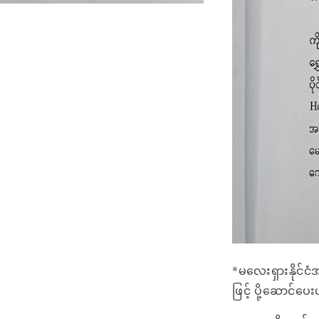
*မလေးရှားနိုင်ငံ
ဖြင့် ပို့ဆောင်ပ