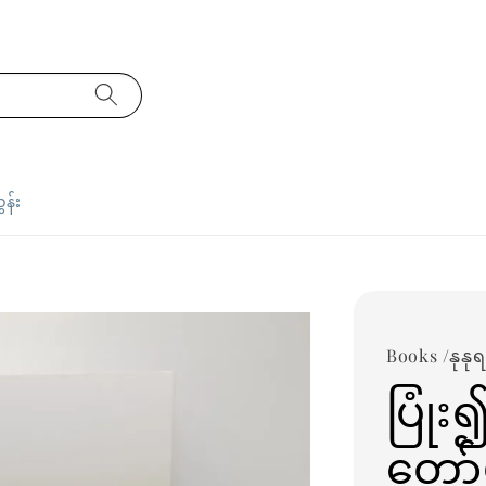
ှန်း
Books /နုနု
ပြုံ
တော်