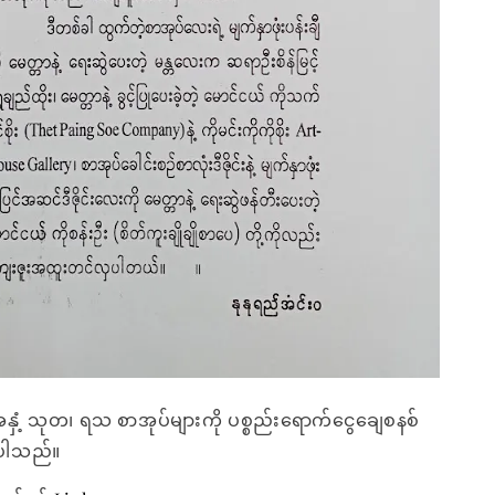
အနှံ့ သုတ၊ ရသ စာအုပ်များကို ပစ္စည်းရောက်ငွေချေစနစ်
ေးပါသည်။