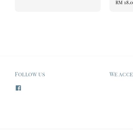
Regular
RM 18.
price
Follow us
We acc