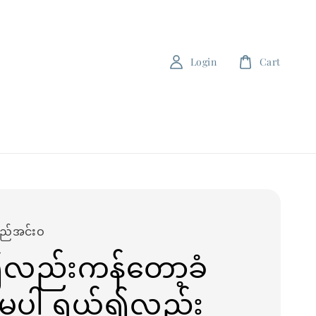
Login
Cart
ရည်အင်းဝ
း၍လည်းကန်တော့ခံ
မူပါ ရယ်၍လည်း