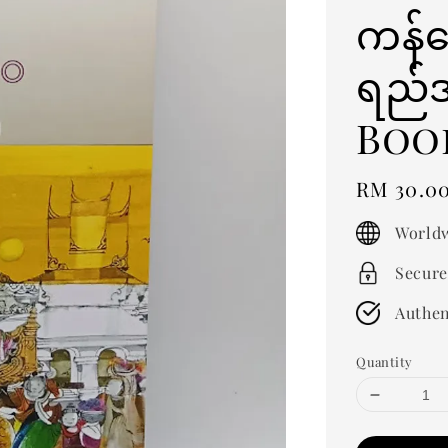
ကန်တေ
ရည်
Boo
Regular
RM 30.0
price
Worldw
Secure
Authen
Quantity