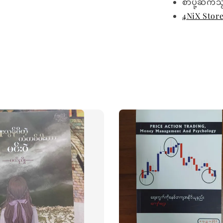
စာပို့ဆက်သ
4NiX Stor