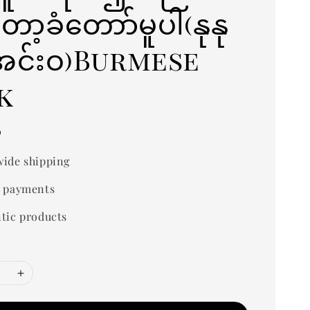
ာ့ခံတောာ်မူပါ(နုနု
အင်းဝ)Burmese
k
0
ide shipping
 payments
tic products