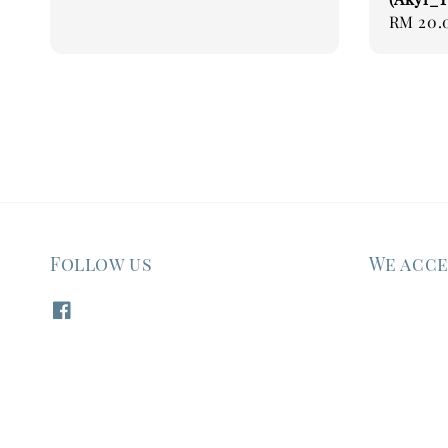
price
Regular
RM 20.
price
Follow us
We acc