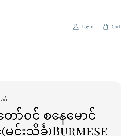
Login
Cart
င်္ခ
တော်ဝင် စနေမောင်
်(မင်းသိင်္ခ)Burmese