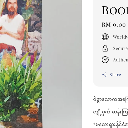
Boo
Regular
RM 0.00
price
Worldw
Secure
Authen
Share
ဝိဇ္ဇာလောကအကြော
လျှို့ဝှက် ဆန်းက
*မလေးရှားနိုင်ငံ