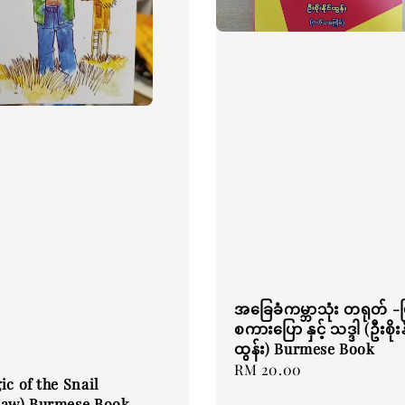
အခြေခံကမ္ဘာသုံး တရုတ် -မ
စကားပြော နှင့် သဒ္ဒါ (ဦးစိုးနိ
ထွန်း) Burmese Book
Regular
RM 20.00
ic of the Snail
price
Taw) Burmese Book