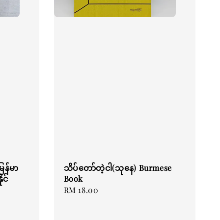
ြန်မာ
သိပ်တော်တဲ့ငါ(သုနေ) Burmese
ုင်
Book
Regular
RM 18.00
price