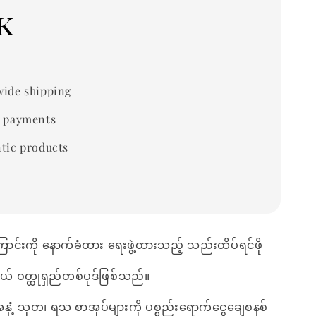
k
ide shipping
 payments
tic products
င်းကို နောက်ခံထား ရေးဖွဲ့ထားသည့် သည်းထိပ်ရင်ဖို
ြယ် ဝတ္ထုရှည်တစ်ပုဒ်ဖြစ်သည်။
အနှံ့ သုတ၊ ရသ စာအုပ်များကို ပစ္စည်းရောက်ငွေချေစနစ်