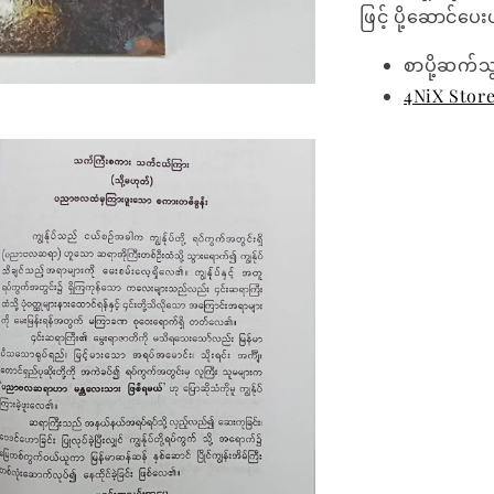
ဖြင့် ပို့ဆောင်ပ
စာပို့ဆက်သ
4NiX Stor