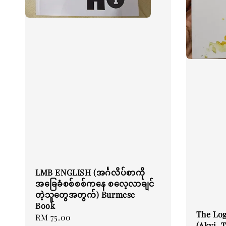
LMB ENGLISH (အင်္ဂလိပ်စာကို
အခြေခံစစ်စစ်ကနေ စလေ့လာချင်
တဲ့သူတွေအတွက်) Burmese
Book
The Log
Regular
RM 75.00
(Akyi_