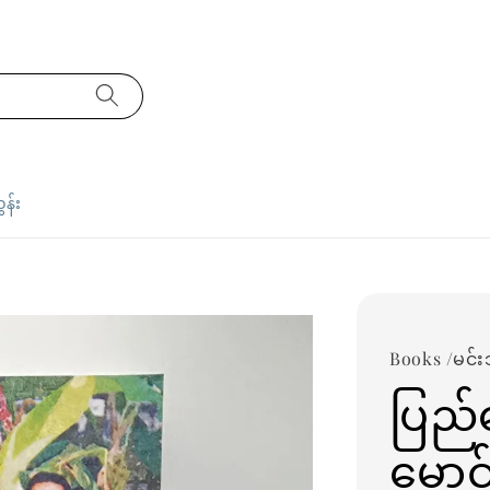
ှန်း
Books /မင်းသိ
ပြည်
မောင