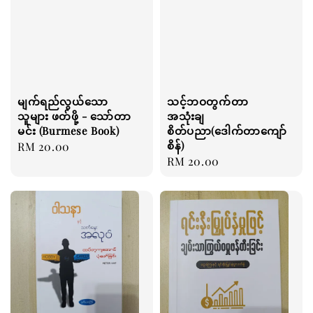
မျက်ရည်လွယ်သော
သင့်ဘဝတွက်တာ
သူများ ဖတ်ဖို့ - သော်တာ
အသုံးချ
မင်း (Burmese Book)
စိတ်ပညာ(ဒေါက်တာကျော်
စိန်)
Regular
RM 20.00
Regular
RM 20.00
price
price