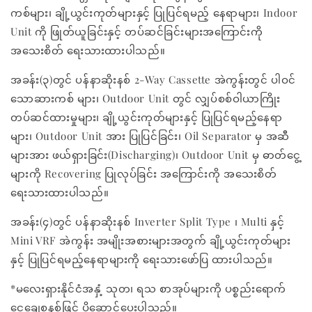
ကစ်များ၊ ချို့ယွင်းကုတ်များနှင့် ပြုပြင်ရမည့် နေရာများ၊ Indoor
Unit ကို ဖြုတ်ယူခြင်းနှင့် တပ်ဆင်ခြင်းများအကြောင်းကို
အသေးစိတ် ရေးသားထားပါသည်။
အခန်း(၃)တွင် ပန်နာဆိုးနစ် 2-Way Cassette အဲကွန်းတွင် ပါဝင်
သောဆားကစ် များ၊ Outdoor Unit တွင် လျှပ်စစ်ဝါယာကြိုး
တပ်ဆင်ထားမှုများ၊ ချို့ယွင်းကုတ်များနှင့် ပြုပြင်ရမည့်နေရာ
များ၊ Outdoor Unit အား ပြုပြင်ခြင်း၊ Oil Separator မှ အဆီ
များအား ဖယ်ရှားခြင်း(Discharging)၊ Outdoor Unit မှ ဓာတ်ငွေ့
များကို Recovering ပြုလုပ်ခြင်း အကြောင်းကို အသေးစိတ်
ရေးသားထားပါသည်။
အခန်း(၄)တွင် ပန်နာဆိုးနစ် Inverter Split Type ၊ Multi နှင့်
Mini VRF အဲကွန်း အမျိုးအစားများအတွက် ချို့ယွင်းကုတ်များ
နှင့် ပြုပြင်ရမည့်နေရာများကို ရေးသားဖော်ပြ ထားပါသည်။
*မလေးရှားနိုင်ငံအနှံ့ သုတ၊ ရသ စာအုပ်များကို ပစ္စည်းရောက်
ငွေချေစနစ်ဖြင့် ပို့ဆောင်ပေးပါသည်။