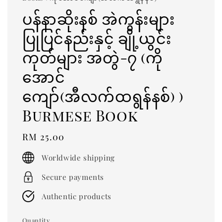
ပန်နာဆိုးနစ် အဲကွန်းများ
ပြုပြင်နည်းနှင့် ချို့ယွင်း
ကုတ်များ အတွဲ-၇ (ကို
အောင်
ကျော်(အီလက်ထရွန်နစ်) )
Burmese Book
Regular
RM 25.00
price
Worldwide shipping
Secure payments
Authentic products
Quantity