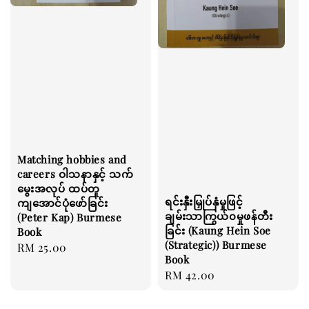
Matching hobbies and
careers ဝါသနာနှင့် သက်
မွေးအလုပ် ထပ်တူ
ရင်းနှီးမြှုပ်နှံမှုဖြင့်
ကျအောင်ပုံဖော်ခြင်း
ချမ်းသာကြွယ်၀မှုဖန်တီး
(Peter Kap) Burmese
ခြင်း (Kaung Hein Soe
Book
(Strategic)) Burmese
Regular
RM 25.00
Book
price
Regular
RM 42.00
price