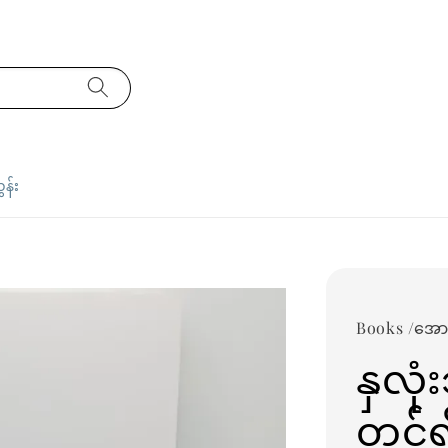
ှန်း
Books /အော
နှလု
တင်