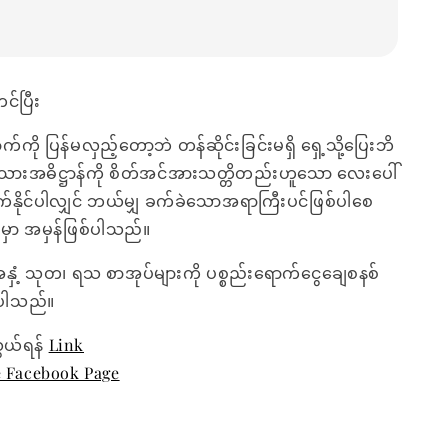
င်ပြီး
က်ကို ပြန်မလှည့်တော့ဘဲ တန်ဆိုင်းခြင်းမရှိ ရှေ့သို့ပြေးဘိ
လုံးသားအဓိဋ္ဌာန်ကို စိတ်အင်အားသတ္တိတည်းဟူသော လေးပေါ်
ိုက်နိုင်ပါလျှင် ဘယ်မျှ ခက်ခဲသောအရာကြီးပင်ဖြစ်ပါစေ
်မှာ အမှန်ဖြစ်ပါသည်။
အနှံ့ သုတ၊ ရသ စာအုပ်များကို ပစ္စည်းရောက်ငွေချေစနစ်
ေးပါသည်။
ွယ်ရန်
Link
e Facebook Page