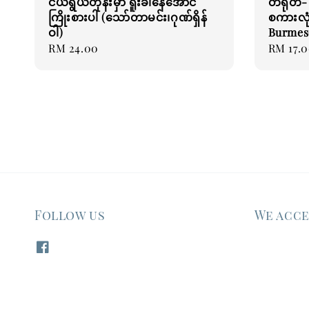
ငယ်ရွယ်တုန်းမှာ ရူးခါနေအောင်
တရုတ်- 
ကြိုးစားပါ (သော်တာမင်း၊ဂုဏ်ရှိန်
စကားလုံ
ဝါ)
Burmes
Regular
RM 24.00
Regular
RM 17.
price
price
Follow us
We acc