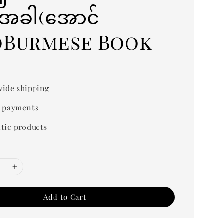
အခါ(အောင်
း)Burmese Book
ide shipping
 payments
tic products
Add to Cart