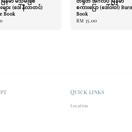
မြန်မာ မသိမဖြစ်
တရုတ် အင်္ဂလိပ် မြန်မာ
းများ (ဒေါ်နီလာတင်)
စကားပြော (ဒေါ်ဝါဝါ) Bur
e Book
Book
00
Regular
RM 35.00
price
ept
Quick links
Location