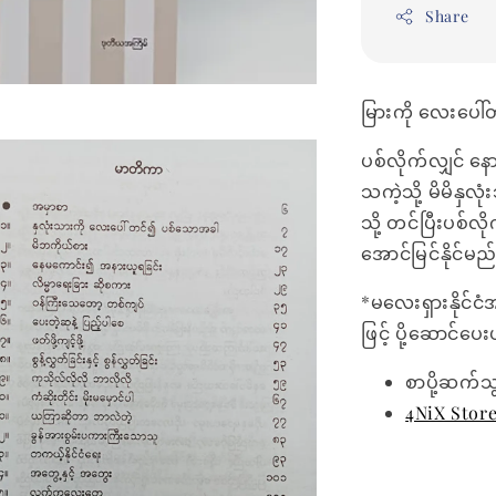
Share
မြားကို လေးပေါ်တ
ပစ်လိုက်လျှင် နော
သကဲ့သို့ မိမိနှ
သို့ တင်ပြီးပစ်လ
အောင်မြင်နိုင်မည
*မလေးရှားနိုင်ငံ
ဖြင့် ပို့ဆောင်ပ
စာပို့ဆက်သ
4NiX Stor