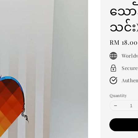
သော
သင်
Regular
RM 18.00
price
Worldw
Secure
Authen
Quantity