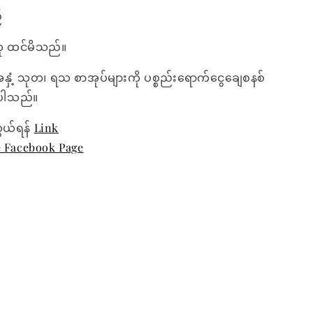
်
ု ထင်မိသည်။
အနှံ့ သုတ၊ ရသ စာအုပ်များကို ပစ္စည်းရောက်ငွေချေစနစ်
ေးပါသည်။
ွယ်ရန်
Link
e Facebook Page