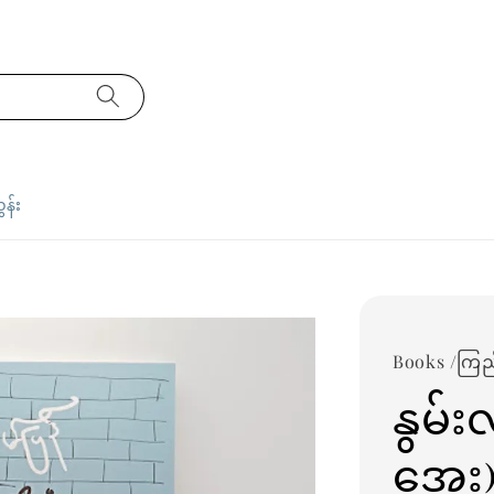
ှန်း
Books /ကြ
နွမ်း
အေး