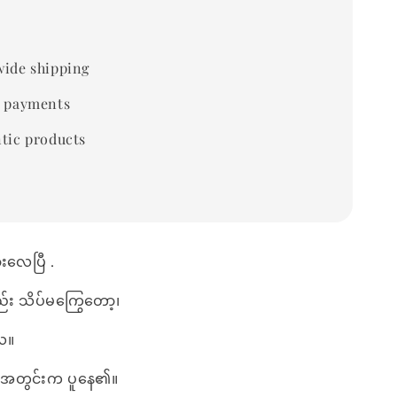
ide shipping
 payments
tic products
ွားလေပြီ .
း သိပ်မကြွေတော့၊
လေ။
း အတွင်းက ပူနေ၏။