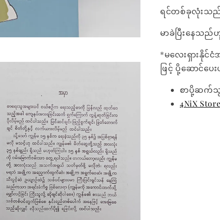
ရင်တစ်ခုလုံးသည
မာခဲပြီးနေသည်ဟ
*မလေးရှားနိုင်ငံ
ဖြင့် ပို့ဆောင်ပ
စာပို့ဆက်သ
4NiX Stor