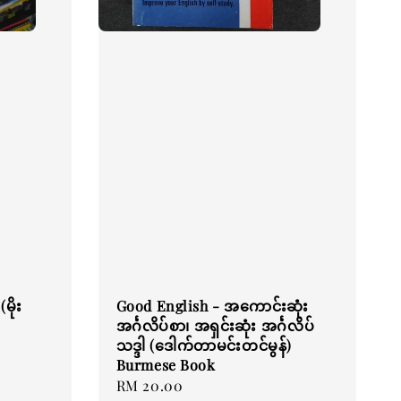
မိုး
Good English - အကောင်းဆုံး
အင်္ဂလိပ်စာ၊ အရှင်းဆုံး အင်္ဂလိပ်
သဒ္ဒါ (ဒေါက်တာမင်းတင်မွန်)
Burmese Book
Regular
RM 20.00