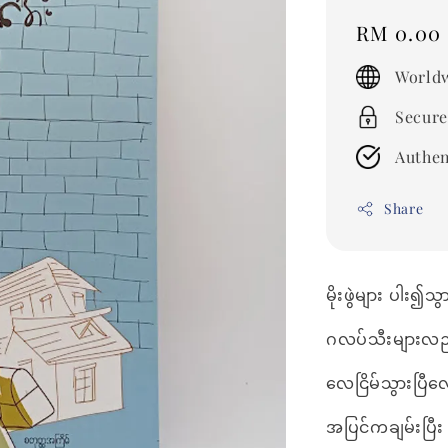
Regular
RM 0.00
price
Worldw
Secure
Authen
Share
မိုးဖွဲများ ပါး၍သ
ဂလပ်သီးများလည်
လေငြိမ်သွားပြီ
အပြင်ကချမ်းပြီ