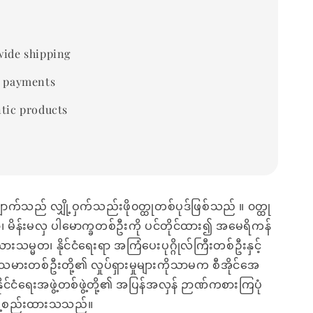
ide shipping
 payments
tic products
က်သည် လျှို့ဝှက်သည်းဖို၀တ္ထုတစ်ပုဒ်ဖြစ်သည် ။ ၀တ္ထု
ော၊ မိန်းမလှ ပါမောက္ခတစ်ဦးကို ပင်တိုင်ထား၍ အမေရိကန်
ယားသမ္မတ၊ နိုင်ငံရေးရာ အကြံပေးပုဂ္ဂိုလ်ကြီးတစ်ဦးနှင့်
ားတစ်ဦးတို့၏ လှုပ်ရှားမှုများကိုသာမက စီအိုင်အေ
ဝှက်နိုင်ငံရေးအဖွဲ့တစ်ဖွဲ့တို့၏ အပြန်အလှန် ဉာဏ်ကစားကြပုံ
ဖွဲ့စည်းထားသသည်။