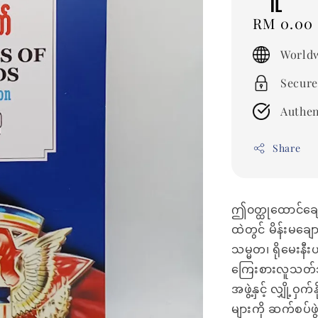
Regular
RM 0.00
price
Worldw
Secure
Authen
Share
ဤ၀တ္ထုထောင်ချော
ထဲတွင် မိန်းမချ
သမ္မတ၊ ရိုမေးနီး
ကြေးစားလူသတ်သမ
အဖွဲ့နှင့် လျှို့
များကို ဆက်စပ်