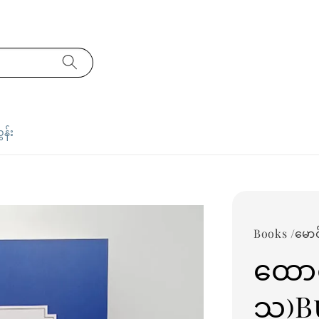
ှန်း
Books /မောင
ထောင
သူ)