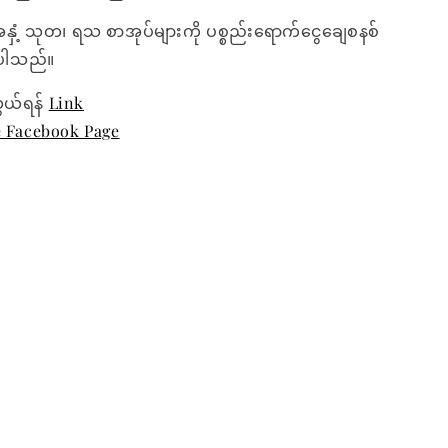
အနှံ့ သုတ၊ ရသ စာအုပ်များကို ပစ္စည်းရောက်ငွေချေစနစ်
ေးပါသည်။
ွယ်ရန်
Link
e Facebook Page