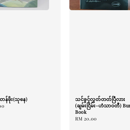
န်ဖိုး(သုနေ)
သင်ခွင့်လွှတ်တတ်ပြီလား
(ချမ်းငြိမ်း-ဟံသာဝတီ) B
00
Book
Regular
RM 20.00
price