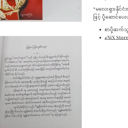
*မလေးရှားနိုင်ငံ
ဖြင့် ပို့ဆောင်ပ
စာပို့ဆက်သ
4NiX Stor