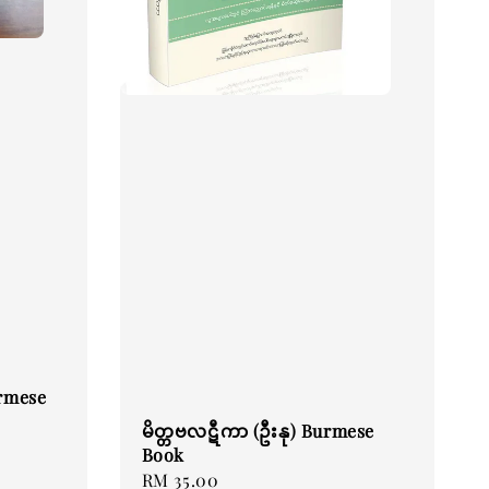
urmese
မိတ္တဗလဋီကာ (ဦးနု) Burmese
Book
Regular
RM 35.00