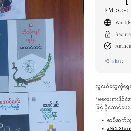
Regular
RM 0.00
price
Worldw
Secure
Authen
Share
လူငယ်တွေကိုရွေချ
*မလေးရှားနိုင်ငံ
ဖြင့် ပို့ဆောင်ပ
စာပို့ဆက်သ
4NiX Stor