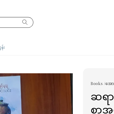
ှန်း
Books /အော
ဆရာက
စာအု