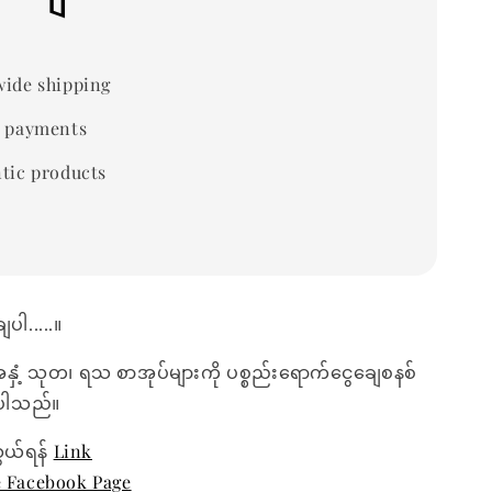
ide shipping
 payments
tic products
ပါ.....။
အနှံ့ သုတ၊ ရသ စာအုပ်များကို ပစ္စည်းရောက်ငွေချေစနစ်
ေးပါသည်။
ွယ်ရန်
Link
e Facebook Page