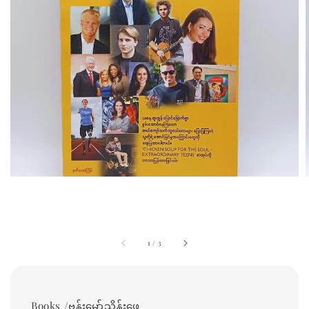
1
/
3
Books /ဗန်းမော်သိန်းဖေ