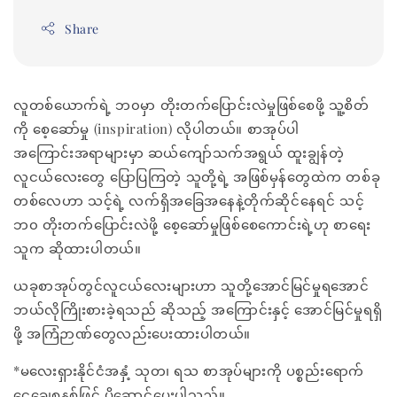
Share
လူတစ်ယောက်ရဲ့ ဘ၀မှာ တိုးတက်ပြောင်းလဲမှုဖြစ်စေဖို့ သူ့စိတ်
ကို စေ့ဆော်မှု (inspiration) လိုပါတယ်။ စာအုပ်ပါ
အကြောင်းအရာများမှာ ဆယ်ကျော်သက်အရွယ် ထူးချွန်တဲ့
လူငယ်လေးတွေ ပြောပြကြတဲ့ သူတို့ရဲ့ အဖြစ်မှန်တွေထဲက တစ်ခု
တစ်လေဟာ သင့်ရဲ့ လက်ရှိအခြေအနေနဲ့တိုက်ဆိုင်နေရင် သင့်
ဘ၀ တိုးတက်ပြောင်းလဲဖို့ စေ့ဆော်မှုဖြစ်စေကောင်းရဲ့ဟု စာရေး
သူက ဆိုထားပါတယ်။
ယခုစာအုပ်တွင်လူငယ်လေးများဟာ သူတို့အောင်မြင်မှုရအောင်
ဘယ်လိုကြိုးစားခဲ့ရသည် ဆိုသည့် အကြောင်းနှင့် အောင်မြင်မှုရရှိ
ဖို့ အကြံဉာဏ်တွေလည်းပေးထားပါတယ်။
*မလေးရှားနိုင်ငံအနှံ့ သုတ၊ ရသ စာအုပ်များကို ပစ္စည်းရောက်
ငွေချေစနစ်ဖြင့် ပို့ဆောင်ပေးပါသည်။