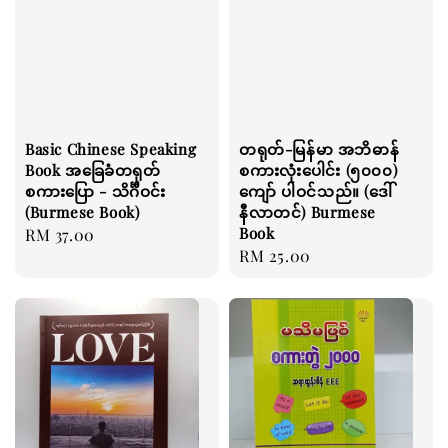
Basic Chinese Speaking
တရုတ်-မြန်မာ အဘိဓာန်
Book အခြေခံတရုတ်
စကားလုံးပေါင်း (၅၀၀၀)
စကားပြော - သိင်္ဂီဝင်း
ကျော် ပါဝင်သည်။ (ဒေါ်
(Burmese Book)
နီလာတင်) Burmese
Book
Regular
RM 37.00
Regular
RM 25.00
price
price