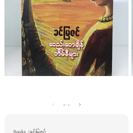
1
/
3
Books /ခင်မြဇင်