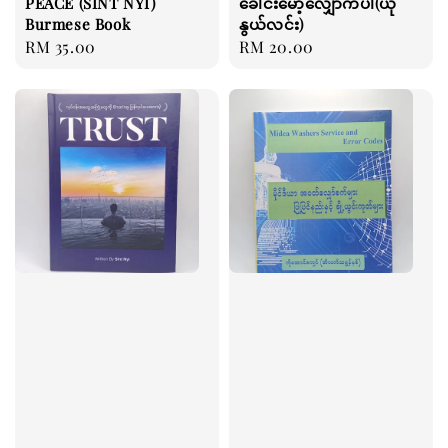
PEACE (SINT NYI)
ခေါင်းမော့လျှောက်ပါ(ယု
Burmese Book
နွယ်လင်း)
Regular
RM 35.00
Regular
RM 20.00
price
price