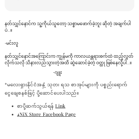
နတ်သျှင်နောင်က သူ့ကိုယ်သူတော့ သစ္စာမဖောက်ခဲ့ဘူး ဆိုတဲ့ အချက်ပါ
ပဲ...။
-မင်းလူ
နတ်သျှင်နောင်အကြောင်းက ကျွန်မကို ကာလယန္တရားစက်ထဲ ထည့်လွှတ်
လိုက်သလို သိနားလည်သွားတဲ့အထိ ဆွဲဆောင်ခဲ့တဲ့ ဝတ္ထု ဖြစ်နေလို့ပါ...။
-ဂျူး
*မလေးရှားနိုင်ငံအနှံ့ သုတ၊ ရသ စာအုပ်များကို ပစ္စည်းရောက်
ငွေချေစနစ်ဖြင့် ပို့ဆောင်ပေးပါသည်။
စာပို့ဆက်သွယ်ရန်
Link
4NiX Store Facebook Page