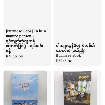
[Burmese Book] To be a
mature person -
ရင့်ကျက်တဲ့သူတစ်
ငါကျူးလွန်မိတဲ့ကံတစ်ပါး
ယောက်ဖြစ်ဖို့ - ချမ်းမင်း
ဟာမင်းပဲ (မယ်ညို)
ခန့်
Burmese Book
Regular
RM 20.00
Regular
RM 18.00
price
price