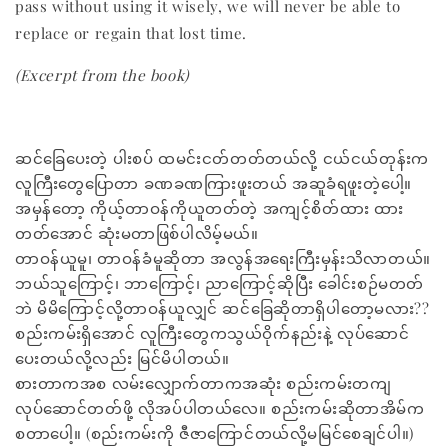
pass without using it wisely, we will never be able to
replace or regain that lost time.
(Excerpt from the book)
ဆင်ခြေပေးတဲ့ ပါးစပ် ထမင်းငတ်တတ်တယ်လို့ ငယ်ငယ်တုန်းက
လူကြီးတွေပြောတာ ခဏခဏကြားဖူးတယ် အဆူခံရဖူးတဲ့ပေါ့။
အမှန်တော့ ကိုယ့်တာဝန်ကိုယူတတ်တဲ့ အကျင့်စိတ်ထား ထား
တတ်အောင် ဆုံးမတာဖြစ်ပါလိမ့်မယ်။
တာဝန်ယူမူ၊ တာဝန်ခံမူဆိုတာ အလွန်အရေးကြီးမှန်းသိလာတယ်။
ဘယ်သူကြောင့်၊ ဘာကြောင့်၊ ညာကြောင့်ဆိုပြီး ခေါင်းစဉ်မတတ်
ဘဲ မိမိကြောင့်လို့တာဝန်ယူလျှင် ဆင်ခြေဆိုတာရှိပါတော့မလား??
စည်းကမ်းရှိအောင် လူကြီးတွေကသွယ်ဝိုက်နည်းနဲ့ လုပ်ဆောင်
ပေးတယ်လို့လည်း မြင်မိပါတယ်။
စားတာကအစ လမ်းလျှောက်တာကအဆုံး စည်းကမ်းတကျ
လုပ်ဆောင်တတ်ဖို့ လိုအပ်ပါတယ်လေ။ စည်းကမ်းဆိုတာအိမ်က
စတာပေါ့။ (စည်းကမ်းကို ဇီဇာကြောင်တယ်လို့မမြင်စေချင်ပါ။)