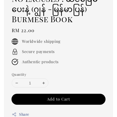
ပေးနဲ့ (ဂျွန် -မြန်မာပြန်)
Burmese Book
Regular
RM 22.00
price
Worldwide shipping
Secure payments
Authentic products
Quantity
Add to Cart
Share