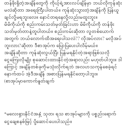
တန်ဖိုးရှိတဲ့အချိန်တွေကို ကိုယ့်ရဲ့အားလပ်ချိန်မှာ ဘယ်လိုကုန်ဆုံး
မလဲဆိုတာ အရေးကြီးပါတယ်။ ကုန်ဆုံးသွားတဲ့အချိန်ကို ပြန်ယူ
ချင်လို့မရဘူးလေ။ နောင်တရနေလို့လည်းမထူးဘူး။
မိမိကိုယ်ကို စည်းကမ်းသတ်မှတ်ခြင်းဟာ မိမိကိုယ်ကို တန်ဖိုး
သတ်မှတ်တာနဲ့တူပါတယ်။ စည်းကမ်းဆိုတာ လူတစ်ယောက်
အတွက် ဘယ်လောက်ထိအရေးပါသလဲ?? လိုအပ်လား? မလိုအပ်
ဘူးလား?ဆိုတာ ဒီစာအုပ်က ပြောပြပေးပါလိမ့်မယ်။
အချိန်ဆိုတာ ကုန်ဆုံးလွယ်ပြီး ပြန်မရနိုင်တဲ့အရာဖြစ်သလို
ငွေကြေးလိုမျိုး စုဆောင်းထားနိုင်တဲ့အရာလည်း မဟုတ်ပါဘူး။ ဒါ
ကြောင့် အချိန်တစ်ခုကိုမသုံးလိုက်ရဘဲ အလဟသကုန်စေခဲ့ရင်
နောက်ထပ် အဲ့ဒီအချိန် အစားပြန်မရနိုင်တော့ပါဘူး။
(စာအုပ်မှာကောက်နူတ်ချက်
*မလေးရှားနိုင်ငံအနှံ့ သုတ၊ ရသ စာအုပ်များကို ပစ္စည်းရောက်
ငွေချေစနစ်ဖြင့် ပို့ဆောင်ပေးပါသည်။