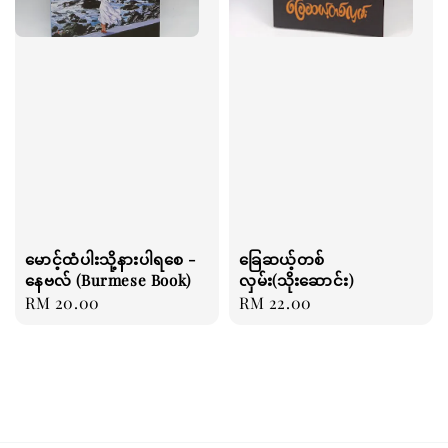
မောင့်ထံပါးသို့နားပါရစေ -
ခြေဆယ့်တစ်
နေဗလ် (Burmese Book)
လှမ်း(သိုးဆောင်း)
Regular
RM 20.00
Regular
RM 22.00
price
price