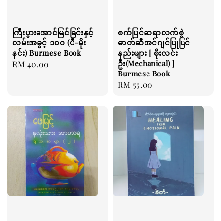
ကြီးပွားအောင်မြင်ခြင်းနှင့်
စက်ပြင်ဆရာလက်စွဲ
လမ်းအခွင့် ၁၀၀ (ပီ-မိုး
ဓာတ်ဆီအင်ဂျင်ပြုပြင်
နင်း) Burmese Book
နည်းများ [ စိုးလင်း
ဦး(Mechanical) ]
Regular
RM 40.00
Burmese Book
price
Regular
RM 55.00
price