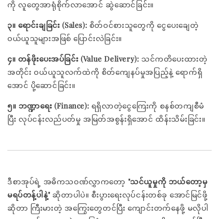
ကို လူတွေအာရုံစိုက်လာအောင် ဆွဲဆောင်ခြင်း။
၃။ ရောင်းချခြင်း (Sales):
စိတ်ဝင်စားသူတွေကို ငွေပေးချေတဲ့
ဝယ်ယူသူများအဖြစ် ပြောင်းလဲခြင်း။
၄။ တန်ဖိုးပေးအပ်ခြင်း (Value Delivery):
သင်ကတိပေးထားတဲ့
အတိုင်း ဝယ်ယူသူလက်ထဲကို စိတ်ကျေနပ်မှုအပြည့်နဲ့ ရောက်ရှိ
အောင် ပို့ဆောင်ခြင်း။
၅။ ဘဏ္ဍာရေး (Finance):
ရရှိလာတဲ့ငွေကြေးကို စနစ်တကျစီမံ
ပြီး လုပ်ငန်းလည်ပတ်မှု အမြတ်အစွန်းရှိအောင် ထိန်းသိမ်းခြင်း။
ဒီစာအုပ်ရဲ့ အဓိကသဝဏ်လွှာကတော့
"သင်ယူမှုကို ဘယ်တော့မှ
မရပ်တန့်ပါနဲ့"
ဆိုတာပါပဲ။ စီးပွားရေးလုပ်ငန်းတစ်ခု အောင်မြင်ဖို့
ဆိုတာ ကြီးမားတဲ့ အကြွေးတွေတင်ပြီး ကျောင်းတက်နေဖို့ မလိုပါ