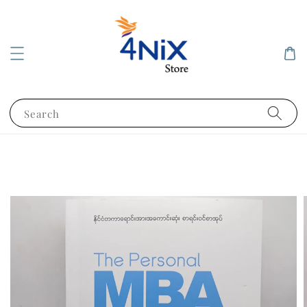
Search