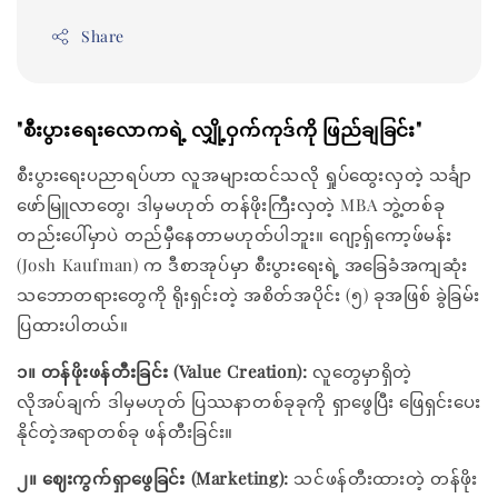
Share
"စီးပွားရေးလောကရဲ့ လျှို့ဝှက်ကုဒ်ကို ဖြည်ချခြင်း"
စီးပွားရေးပညာရပ်ဟာ လူအများထင်သလို ရှုပ်ထွေးလှတဲ့ သင်္ချာ
ဖော်မြူလာတွေ၊ ဒါမှမဟုတ် တန်ဖိုးကြီးလှတဲ့ MBA ဘွဲ့တစ်ခု
တည်းပေါ်မှာပဲ တည်မှီနေတာမဟုတ်ပါဘူး။ ဂျော့ရှ်ကော့ဖ်မန်း
(Josh Kaufman) က ဒီစာအုပ်မှာ စီးပွားရေးရဲ့ အခြေခံအကျဆုံး
သဘောတရားတွေကို ရိုးရှင်းတဲ့ အစိတ်အပိုင်း (၅) ခုအဖြစ် ခွဲခြမ်း
ပြထားပါတယ်။
၁။ တန်ဖိုးဖန်တီးခြင်း (Value Creation):
လူတွေမှာရှိတဲ့
လိုအပ်ချက် ဒါမှမဟုတ် ပြဿနာတစ်ခုခုကို ရှာဖွေပြီး ဖြေရှင်းပေး
နိုင်တဲ့အရာတစ်ခု ဖန်တီးခြင်း။
၂။ ဈေးကွက်ရှာဖွေခြင်း (Marketing):
သင်ဖန်တီးထားတဲ့ တန်ဖိုး