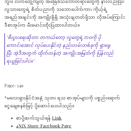
ဘူး။ လက်တွေ့ကျတဲ့ အခြေခံသဘောတရားတွေကို နားလည်ပြီး၊
လူသားတွေရဲ့ စိတ်ပညာကို သဘောပေါက်ကာ၊ ကိုယ့်ရဲ့
အရည်အချင်းကို အကျိုးရှိရှိ အသုံးချတတ်ဖို့သာ လိုအပ်ကြောင်း
ဒီစာအုပ်က မီးမောင်းထိုးပြထားပါတယ်။
"စီးပွားရေးဆိုတာ တကယ်တော့ လူတွေရဲ့ဘဝကို ပို
ကောင်းအောင် လုပ်ပေးနိုင်တဲ့ နည်းလမ်းတစ်ခုကို ရှာဖွေ
ပြီး အဲ့ဒီအတွက် ထိုက်တန်တဲ့ အကျိုးအမြတ်ကို ပြန်လည်
ရယူခြင်းပါပဲ။"
Page-349
*မလေးရှားနိုင်ငံအနှံ့ သုတ၊ ရသ စာအုပ်များကို ပစ္စည်းရောက်
ငွေချေစနစ်ဖြင့် ပို့ဆောင်ပေးပါသည်။
စာပို့ဆက်သွယ်ရန်
Link
4NiX Store Facebook Page