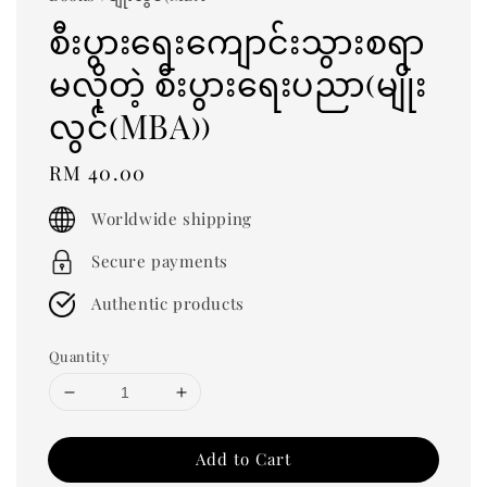
စီးပွားရေးကျောင်းသွားစရာ
မလိုတဲ့ စီးပွားရေးပညာ(မျိုး
လွင်(MBA))
Regular
RM 40.00
price
Worldwide shipping
Secure payments
Authentic products
Quantity
Add to Cart