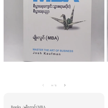
1
/
5
Books /မျိုးလွင်(MBA