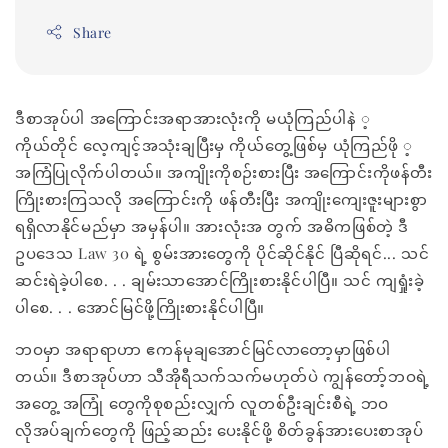
Share
ဒီစာအုပ်ပါ အကြောင်းအရာအားလုံးကို မယုံကြည်ပါနဲ ့
ကိုယ်တိုင် လေ့ကျင့်အသုံးချပြီးမှ ကိုယ်တွေ့ဖြစ်မှ ယုံကြည်ဖို ့
အကြံပြုလိုက်ပါတယ်။ အကျိုးကိုစဉ်းစားပြီး အကြောင်းကိုဖန်တီး
ကြိုးစားကြသလို အကြောင်းကို ဖန်တီးပြီး အကျိုးကျေးဇူးများစွာ
ရရှိလာနိုင်မည်မှာ အမှန်ပါ။ အားလုံးအ တွက် အဓိကဖြစ်တဲ့ ဒီ
ဥပဒေသ Law 30 ရဲ့ စွမ်းအားတွေကို ပိုင်ဆိုင်နိုင် ပြီဆိုရင်... သင်
ဆင်းရဲခဲ့ပါစေ. . . ချမ်းသာအောင်ကြိုးစားနိုင်ပါပြီ။ သင် ကျရှုံးခဲ့
ပါစေ. . . အောင်မြင်ဖို့ကြိုးစားနိုင်ပါပြီ။
ဘဝမှာ အရာရာဟာ ဧကန်မုချအောင်မြင်လာတော့မှာဖြစ်ပါ
တယ်။ ဒီစာအုပ်ဟာ သီအိုရီသက်သက်မဟုတ်ပဲ ကျွန်တော့်ဘဝရဲ့
အတွေ့ အကြုံ တွေကိုစုစည်းလျှက် လူတစ်ဦးချင်းစီရဲ့ ဘဝ
လိုအပ်ချက်တွေကို ဖြည့်ဆည်း ပေးနိုင်ဖို့ စိတ်ခွန်အားပေးစာအုပ်