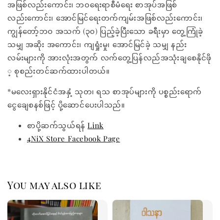
အဖြစ်လည်းကောင်း၊ ဘဝရေးရာစီမံရေး စာအုပ်အဖြစ်
လည်းကောင်း၊ အောင်မြင်ရေးတက်ကျမ်းအဖြစ်လည်းကောင်း၊
ကျွန်တော့်ဘဝ အသက် (၃၀) ပြည့်ခဲ့ပြီးသော ခရီးမှာ တွေ့ကြုံခဲ့
သမျှ အဆိုး အကောင်း၊ ကျရှုံးမှု၊ အောင်မြင်ခဲ့ သမျှ နည်း
လမ်းများကို အားလုံးအတွက် လက်တွေ့ပြန်လည်အသုံးချစေနိုင်ဖို
့ စုစည်းတင်ဆက်ထားပါတယ်။
*မလေးရှားနိုင်ငံအနှံ့ သုတ၊ ရသ စာအုပ်များကို ပစ္စည်းရောက်
ငွေချေစနစ်ဖြင့် ပို့ဆောင်ပေးပါသည်။
စာပို့ဆက်သွယ်ရန်
Link
4NiX Store Facebook Page
You may also like