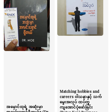
Matching hobbies and
careers ဝါသနာနှင့် သက်
မွေးအလုပ် ထပ်တူ
အမှောင်ထုရဲ့ အဆုံးမှာ
ကျအောင်ပုံဖော်ခြင်း
အလင်းရောင်ရှိတယ်။ (Dr