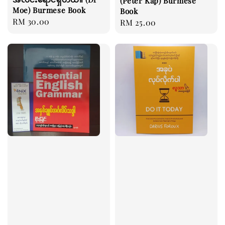
(Peter Kap) Burmese
Moe) Burmese Book
Book
Regular
RM 30.00
Regular
RM 25.00
price
price