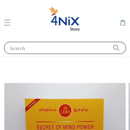
Search