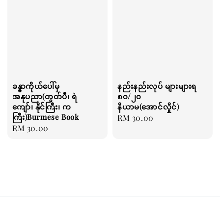
ခန္ဓာကိုယ်ပေါ်မှ
နည်းနည်းလုပ် များများရ
အနုပညာ(တွတ်ပီ၊ ရဲ
၈၀/၂၀
ကျော်၊ နိုင်ကြီး၊ က
နိယာမ(အောင်လှိုင်)
ကြီး)Burmese Book
Regular
RM 30.00
Regular
RM 30.00
price
price