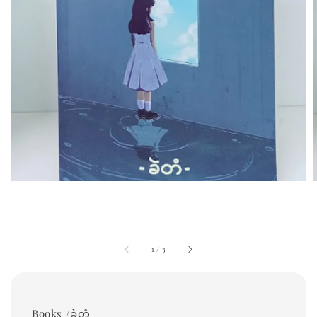
1
/
3
Books /ခဲတံ