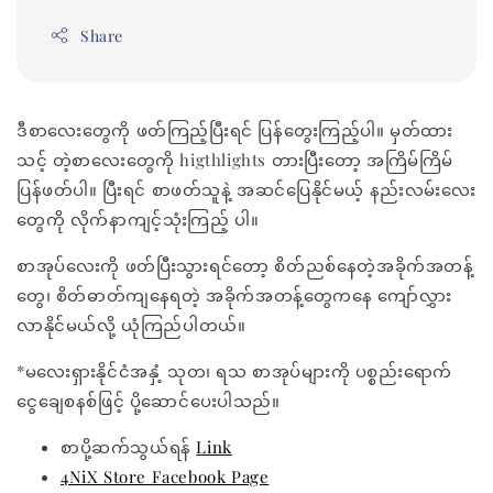
Share
ဒီစာလေးတွေကို ဖတ်ကြည့်ပြီးရင် ပြန်တွေးကြည့်ပါ။ မှတ်ထား
သင့် တဲ့စာလေးတွေကို higthlights တားပြီးတော့ အကြိမ်ကြိမ်
ပြန်ဖတ်ပါ။ ပြီးရင် စာဖတ်သူနဲ့ အဆင်ပြေနိုင်မယ့် နည်းလမ်းလေး
တွေကို လိုက်နာကျင့်သုံးကြည့် ပါ။
စာအုပ်လေးကို ဖတ်ပြီးသွားရင်တော့ စိတ်ညစ်နေတဲ့အခိုက်အတန့်
တွေ၊ စိတ်ဓာတ်ကျနေရတဲ့ အခိုက်အတန့်တွေကနေ ကျော်လွှား
လာနိုင်မယ်လို့ ယုံကြည်ပါတယ်။
*မလေးရှားနိုင်ငံအနှံ့ သုတ၊ ရသ စာအုပ်များကို ပစ္စည်းရောက်
ငွေချေစနစ်ဖြင့် ပို့ဆောင်ပေးပါသည်။
စာပို့ဆက်သွယ်ရန်
Link
4NiX Store Facebook Page