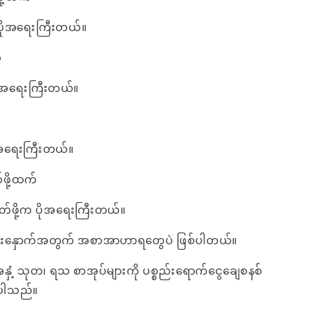
့က ပိုအရေးကြီးတယ်။
်
က အရေးကြီးတယ်။
်
က အရေးကြီးတယ်။
်ဖို့ထက်
တ်ဖို့က ပိုအရေးကြီးတယ်။
းနှောက်အတွက် အစာအာဟာရတွေပဲ ဖြစ်ပါတယ်။
အနှံ့ သုတ၊ ရသ စာအုပ်များကို ပစ္စည်းရောက်ငွေချေစနစ်
ေးပါသည်။