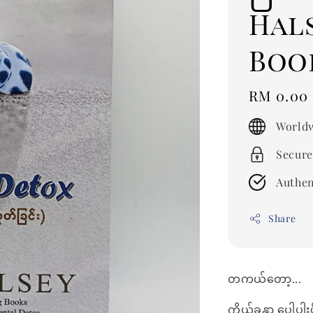
Hal
Boo
Regular
RM 0.00
price
Worldw
Secure
Authen
Share
တကယ်တော့...
ကိုယ်ခန္ဓာ ပေါ့ပါ