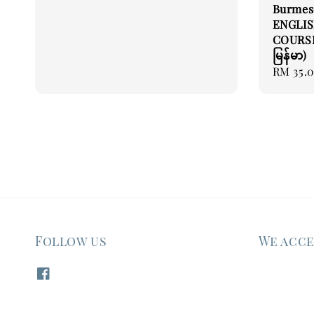
Burmes
ENGLIS
COURSE 
မြန်မာ)
Regular
RM 35.
price
Follow us
We acc