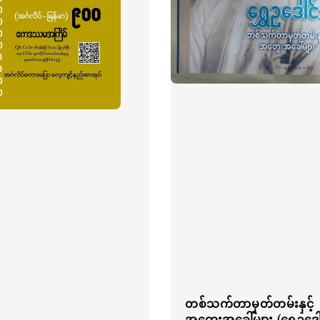
တစ်သက်တာမှတ်တမ်းနှင့်
အတွေးအခေါ်များ (ရွှေဥဒေါ