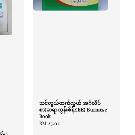
သင်လွယ်တက်လွယ် အင်္ဂလိပ်
စာ(ဆရာထွန်းစိန်EEE) Burmese
Book
Regular
RM 25.00
price
င်း)