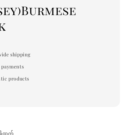
sey)Burmese
k
ide shipping
 payments
tic products
းဖို့ထက်