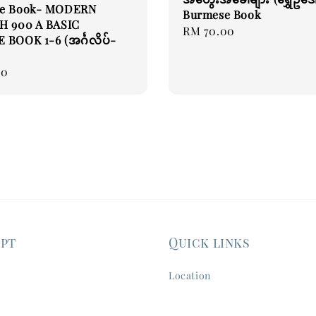
e Book- MODERN
Burmese Book
H 900 A BASIC
Regular
RM 70.00
BOOK 1-6 (အင်္ဂလိပ်-
price
00
ept
Quick links
Location