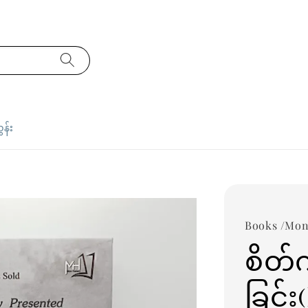
ှန်း
Books /Mon
စိတ်
ခြင်