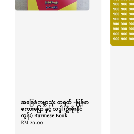
အခြေခံကမ္ဘာသုံး တရုတ် -မြန်မာ
စကားပြော နှင့် သဒ္ဒါ (ဦးစိုးနိုင်
ထွန်း) Burmese Book
Regular
RM 20.00
price