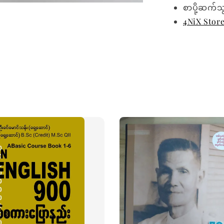
စာပို့ဆက်သ
4NiX Stor