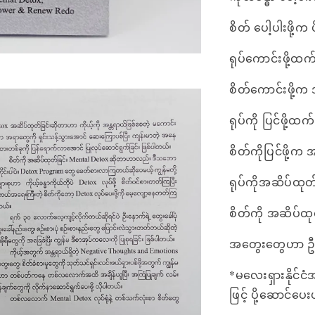
စိတ် ပေါ့ပါးဖို
ရုပ်ကောင်းဖို့ထက
စိတ်ကောင်းဖို့
ရုပ်ကို ပြင်ဖို့ထက
စိတ်ကိုပြင်ဖို့
ရုပ်ကိုအဆိပ်ထုတ
စိတ်ကို အဆိပ်ထု
အတွေးတွေဟာ ဦ
*မလေးရှားနိုင်ငံ
ဖြင့် ပို့ဆောင်ပ