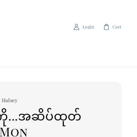
Login
Cart
 Halsey
ကို...အဆိပ်ထုတ်
း(Mon