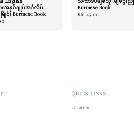
al English
လင်္ကာဒီပချစ်သူ (ချစ်ဦးညို
အနှစ်ချုပ်အင်္ဂလိပ်
Burmese Book
ိုးမြိုင်) Burmese Book
Regular
RM 45.00
00
price
ept
Quick links
Location