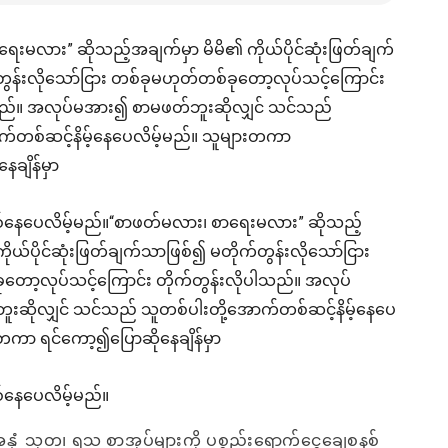
ေးမလား” ဆိုသည့်အချက်မှာ မိမိ၏ ကိုယ်ပိုင်ဆုံးဖြတ်ချက်
ွန်းလိုသော်ငြား တစ်ခုမဟုတ်တစ်ခုတော့လုပ်သင့်ကြောင်း
ါသည်။ အလုပ်မအား၍ စာမဖတ်ဘူးဆိုလျှင် သင်သည်
က်တစ်ဆင့်နိမ့်နေပေလိမ့်မည်။ သူများတကာ
ေချိန်မှာ
စ်နေပေလိမ့်မည်။“စာဖတ်မလား၊ စာရေးမလား” ဆိုသည့်
ိုယ်ပိုင်ဆုံးဖြတ်ချက်သာဖြစ်၍ မတိုက်တွန်းလိုသော်ငြား
တော့လုပ်သင့်ကြောင်း တိုက်တွန်းလိုပါသည်။ အလုပ်
ဆိုလျှင် သင်သည် သူတစ်ပါးတို့အောက်တစ်ဆင့်နိမ့်နေပေ
းတကာ ရင်ကော့၍ပြောဆိုနေချိန်မှာ
်နေပေလိမ့်မည်။
အနှံ့ သုတ၊ ရသ စာအုပ်များကို ပစ္စည်းရောက်ငွေချေစနစ်