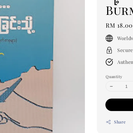
Bur
Regular
RM 18.00
price
Worldw
Secure
Authen
Quantity
Share