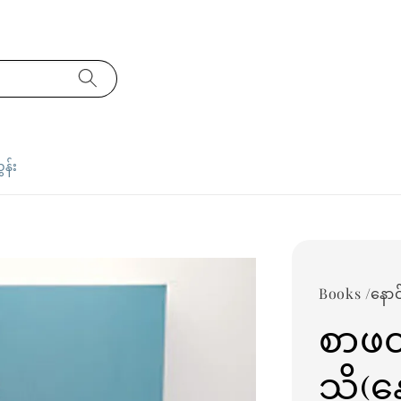
ှန်း
Books /နောင်
စာဖတ
သို့(န