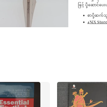
ဖြင့် ပို့ဆောင်ပ
စာပို့ဆက်သ
4NiX Stor