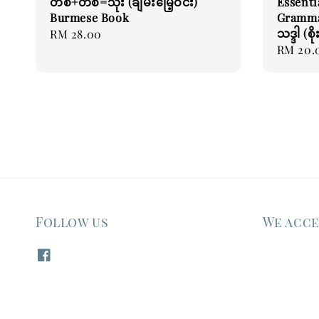
တစ်+တစ်=သုံး (ချမ်းမြေ့ဝင်း)
Essenti
Burmese Book
Grammar
သဒ္ဒါ (စ
Regular
RM 28.00
Regular
RM 20.
price
price
Follow us
We acc