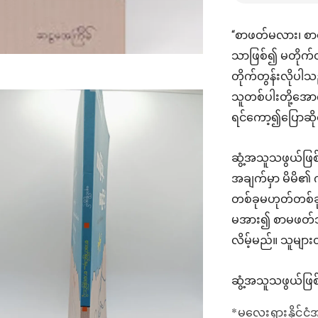
“စာဖတ်မလား၊ စာရ
သာဖြစ်၍ မတိုက်တ
တိုက်တွန်းလိုပ
သူတစ်ပါးတို့အော
ရင်ကော့၍ပြောဆိုန
ဆွံ့အသူသဖွယ်ဖြ
အချက်မှာ မိမိ၏ က
တစ်ခုမဟုတ်တစ်ခု
မအား၍ စာမဖတ်ဘူး
လိမ့်မည်။ သူမျာ
ဆွံ့အသူသဖွယ်ဖြစ
*မလေးရှားနိုင်ငံ