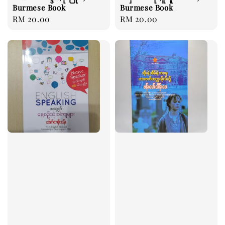
Burmese Book
Burmese Book
Regular
RM 20.00
Regular
RM 20.00
price
price