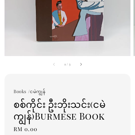
1
/
3
Books /ငမဲကျွန်
စစ်ကိုင်း ဦးဘိုးသင်း(ငမဲ
ကျွန်)Burmese Book
Regular
RM 0.00