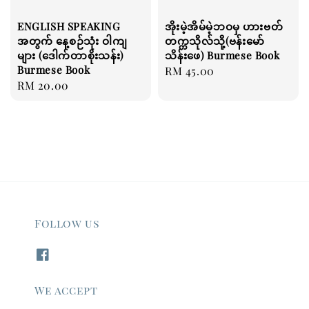
ENGLISH SPEAKING
အိုးမဲ့အိမ်မဲ့ဘဝမှ ဟားဗတ်
အတွက် နေ့စဉ်သုံး ဝါကျ
တက္ကသိုလ်သို့(ဗန်းမော်
များ (ဒေါက်တာစိုးသန်း)
သိန်းဖေ) Burmese Book
Burmese Book
Regular
RM 45.00
Regular
RM 20.00
price
price
Follow us
We accept