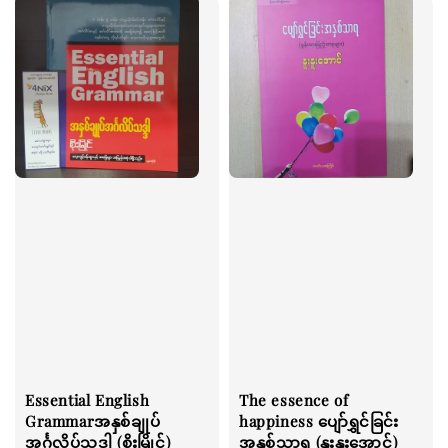
Essential English
The essence of
Grammarအနှစ်ချုပ်
happiness ပျော်ရွှင်ခြင်း
အင်္ဂလိပ်သဒ္ဒါ (စိုးမြိုင်)
အနှစ်သာရ (နူးနူးအောင်)