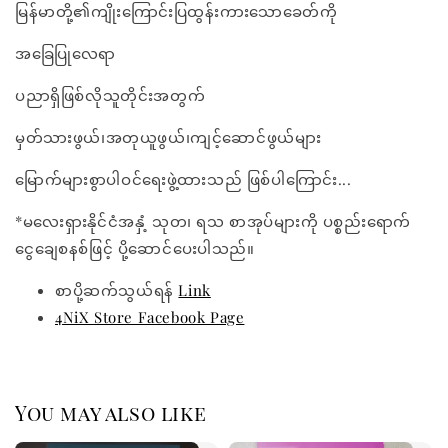
မြန်မာတို့၏ကျိုးကြောင်းပြထွန်းကားသောခေတ်ကို
အခြေပြုလေရာ
ပညာရှိဖြစ်လိုသူတိုင်းအတွက်
မှတ်သားဖွယ်၊အတုယူဖွယ်၊ကျင့်ဆောင်ဖွယ်များ
မြောက်များစွာပါဝင်ရေးဖွဲ့ထားသည် ဖြစ်ပါကြောင်း...
*မလေးရှားနိုင်ငံအနှံ့ သုတ၊ ရသ စာအုပ်များကို ပစ္စည်းရောက်
ငွေချေစနစ်ဖြင့် ပို့ဆောင်ပေးပါသည်။
စာပို့ဆက်သွယ်ရန်
Link
4NiX Store Facebook Page
You may also like