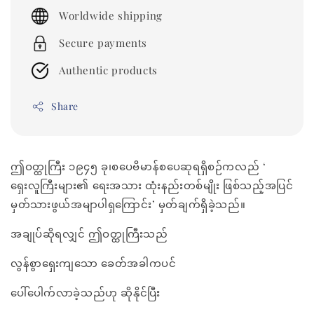
price
Worldwide shipping
Secure payments
Authentic products
Share
ဤဝတ္ထုကြီး ၁၉၄၅ ခု၊စပေဗိမာန်စပေဆုရရှိစဉ်ကလည် ‘
ရှေးလူကြီးများ၏ ရေးအသား ထုံးနည်းတစ်မျိုး ဖြစ်သည့်အပြင်
မှတ်သားဖွယ်အမျာပါရှကြောင်း’ မှတ်ချက်ရှိခဲ့သည်။
အချုပ်ဆိုရလျှင် ဤဝတ္ထုကြီးသည်
လွန်စွာရှေးကျသော ခေတ်အခါကပင်
ပေါ်ပေါက်လာခဲ့သည်ဟု ဆိုနိုင်ပြီး