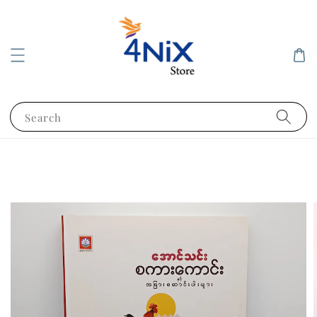
Search