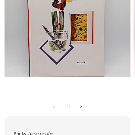
1
/
3
Books /အောင်သင်း