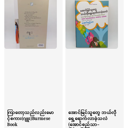
ကြာတော့သည်လည်းမော
အောင်မြင်သူတွေ ဘယ်လို
င့်စကား(ဂျူး)Burmese
ရှေ့ရောက်လာခဲ့သလဲ
Book
(အောင်စည်သာ-