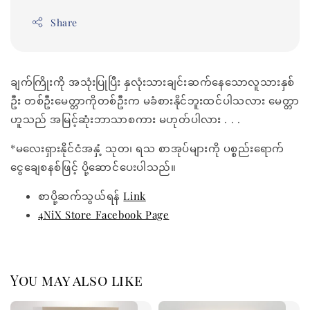
Share
ချက်ကြိုးကို အသုံးပြုပြီး နှလုံးသားချင်းဆက်နေသောလူသားနှစ်
ဦး တစ်ဦးမေတ္တာကိုတစ်ဦးက မခံစားနိုင်ဘူးထင်ပါသလား မေတ္တာ
ဟူသည် အမြင့်ဆုံးဘာသာစကား မဟုတ်ပါလား . . .
*မလေးရှားနိုင်ငံအနှံ့ သုတ၊ ရသ စာအုပ်များကို ပစ္စည်းရောက်
ငွေချေစနစ်ဖြင့် ပို့ဆောင်ပေးပါသည်။
စာပို့ဆက်သွယ်ရန်
Link
4NiX Store Facebook Page
You may also like