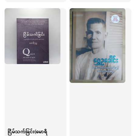
price
ငြိမ်သက်ခြင်း(မောရိ