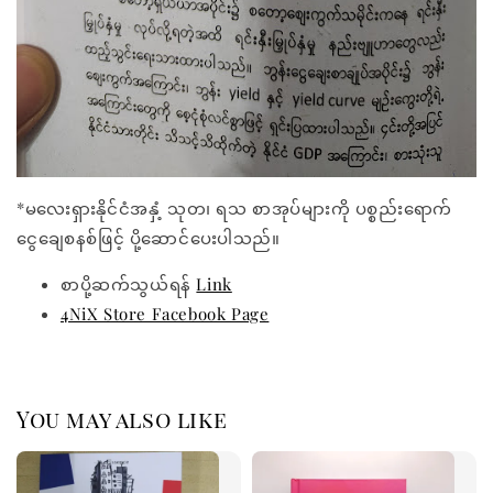
*မလေးရှားနိုင်ငံအနှံ့ သုတ၊ ရသ စာအုပ်များကို ပစ္စည်းရောက်
ငွေချေစနစ်ဖြင့် ပို့ဆောင်ပေးပါသည်။
စာပို့ဆက်သွယ်ရန်
Link
4NiX Store Facebook Page
You may also like