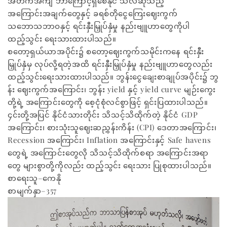
အတက်အကျ ဘာကြောင့်ရှိစေနိုင် သလဲဆိုသည့်
အကြောင်းအချက်တွေနှင့် ခရစ်တိုငွေကြေးဈေးကွက်
သဘောသဘာဝနှင့် ရင်းနှီးမြှုပ်နှံမှု နည်းဗျူဟာတွေကိုပါ
ထည့်သွင်း ရေးသားထားပါသည်။
စတော့ရှယ်ယာအပိုင်း၌ စတော့ဈေးကွက်သမိုင်းကနေ ရင်းနှီး
မြှုပ်နှံမှ လုပ်လို့ရတဲ့အထိ ရင်းနှီးမြှုပ်နှံမှု နည်းဗျူဟာတွေလည်း
ထည့်သွင်းရေးသားထားပါသည်။ ဘွန်းငွေချေးစာချုပ်အပိုင်း၌ ဘွ
န်း ဈေးကွက်အကြောင်း၊ ဘွန်း yield နှင့် yield curve မျဉ်းကွေး
တို့ရဲ့ အကြောင်းတွေကို စေ့ငုံစုံလင်စွာဖြင့် ရှင်းပြထားပါသည်။
၄င်းတို့အပြင် နိုင်ငံသားတိုင်း သိသင့်သိထိုက်တဲ့ နိုင်ငံ GDP
အကြောင်း၊ စားသုံးသူဈေးဆညွှန်းကိန်း (CPI) ဒေတာအကြောင်း၊
Recession အကြောင်း၊ Inflation အကြောင်းနှင့် Safe havens
တွေရဲ့ အကြောင်းတွေလို သိသင့်သိထိုက်စရာ အကြောင်းအရာ
တွေ များစွာတို့ကိုလည်း ထည့်သွင်း ရေးသား ပြုစုထားပါသည်။
စာရေးသူ–ကေနို
စာမျက်နှာ–357