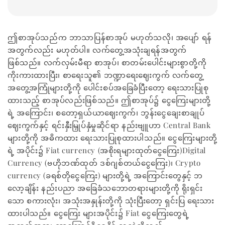
ဤစာအုပ်သည်က ဘာသာပြန်စာအုပ် မဟုတ်သလို၊ အပျော် ရန်
အတွက်လည်း မဟုတ်ပါ။ လက်တွေ့အသုံးချရန်အတွက်
ဖြစ်သည်။ လက်လှမ်းမီရာ စာအုပ်၊ စာတမ်းပေါင်းများစွာတို့ကို
ကိုးကားထားပြီး၊ စာရေးသူ၏ ဘဏ္ဍာရေးဈေးကွက် လက်တွေ့
အတွေ့အကြုံများတို့ကို ပေါင်းစပ်အခြေခံပြီးတော့ ရေးသားပြုစု
ထားသည့် စာအုပ်လည်းဖြစ်သည်။ ဤစာအုပ်၌ ငွေကြေးများတို့
ရဲ့ အကြောင်း၊ စတော့ရှယ်ယာဈေးကွက်၊ ဘွန်းငွေချေးစာချုပ်
ဈေးကွက်နှင့် ရင်းနှီးမြှုပ်နှံမှုဆိုင်ရာ နည်းဗျူဟာ Central Bank
များတို့ကို အဓိကထား ရေးသားပြုစုထားပါသည်။ ငွေကြေးများတို့
ရဲ့ အပိုင်း၌ Fiat currency (အစိုးရများထုတ်ငွေကြေး)Digital
Currency (ဗဟိုဘဏ်ထုတ် ဒစ်ဂျစ်တယ်ငွေကြေး)၊ Crypto
currency (ခရစ်တိုငွေကြေး) များတို့ရဲ့ အကြောင်းတွေနှင့် ဘ
လော့ချိန်း နည်းပညာ အခြေခံသဘောတရားများတို့ကို ရိုးရှင်း
သော စကားလုံး၊ အသုံးအနှုန်းတို့ကို သုံးပြီးတော့ ရှင်းပြ ရေးသား
ထားပါသည်။ ငွေကြေး များအပိုင်း၌ Fiat ငွေကြေးတွေရဲ့