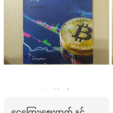
1
/
5
ငွေကြေး၊ဈေးကွက် နှင်