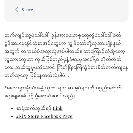
Share
တက်ကျမ်းလို့ပဲခေါ်ခေါ်၊ ခွန်အားပေးစာစုတွေလို့ပဲခေါ်ခေါ် စိတ်
ခွန်အားပေးနိုင်တဲ့စာအုပ်တွေဟာ ကျွန်တော်တို့လူသားမျိုးနွယ်
အတွက် တကယ်ပဲအထူးလိုအပ်ပါတယ်။ ဘာကြောင့်လဲဆိုတော့
လူသားတွေဟာ ကိုယ့်ဖြစ်တည်မှုနဲ့ခံစားမှုအပေါ်မှာ တိတ်တိတ်
လေး ဘယ်သူမှမသိအောင် ကြိတ်ပြီးကြေကွဲခံစားစိတ်ဓာတ်ကျနေ
တတ်သူတွေ ဖြစ်နေတတ်လို့ပါပဲ...။
*မလေးရှားနိုင်ငံအနှံ့ သုတ၊ ရသ စာအုပ်များကို ပစ္စည်းရောက်
ငွေချေစနစ်ဖြင့် ပို့ဆောင်ပေးပါသည်။
စာပို့ဆက်သွယ်ရန်
Link
4NiX Store Facebook Page