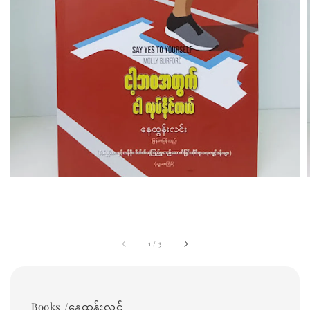
1
/
3
Books /နေထွန်းလင်