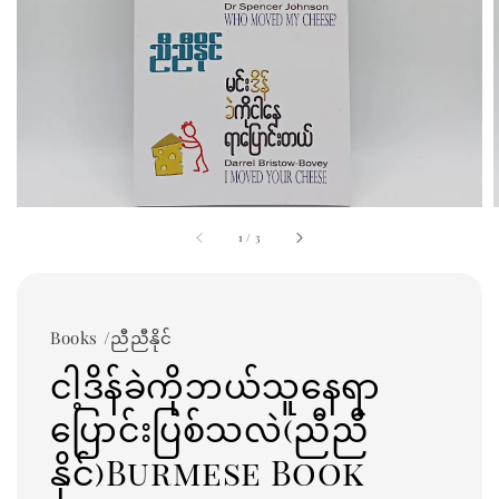
1
/
3
Books /ညီညီနိုင်
ငါ့ဒိန်ခဲကိုဘယ်သူနေရာ
ပြောင်းပြစ်သလဲ(ညီညီ
နိုင်)Burmese Book