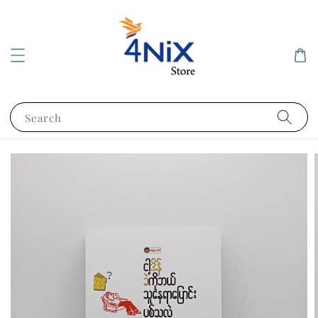
Search