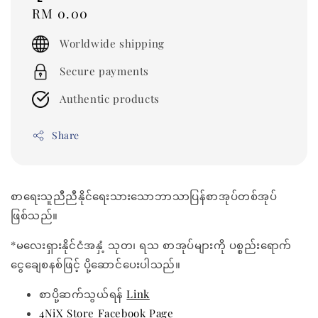
Regular
RM 0.00
price
Worldwide shipping
Secure payments
Authentic products
Share
စာရေးသူညီညီနိုင်ရေးသားသောဘာသာပြန်စာအုပ်တစ်အုပ်
ဖြစ်သည်။
*မလေးရှားနိုင်ငံအနှံ့ သုတ၊ ရသ စာအုပ်များကို ပစ္စည်းရောက်
ငွေချေစနစ်ဖြင့် ပို့ဆောင်ပေးပါသည်။
စာပို့ဆက်သွယ်ရန်
Link
4NiX Store Facebook Page