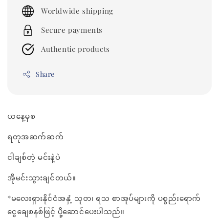
price
Worldwide shipping
Secure payments
Authentic products
Share
ယနေ့မှစ
ရတုအဆက်ဆက်
ငါချစ်တဲ့ မင်းနဲ့ပဲ
အိုမင်းသွားချင်တယ်။
*မလေးရှားနိုင်ငံအနှံ့ သုတ၊ ရသ စာအုပ်များကို ပစ္စည်းရောက်
ငွေချေစနစ်ဖြင့် ပို့ဆောင်ပေးပါသည်။