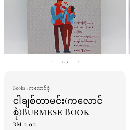
1
/
3
Books /ကလောင်စုံ
ငါချစ်တာမင်း(ကလောင်
စုံ)Burmese Book
Regular
RM 0.00