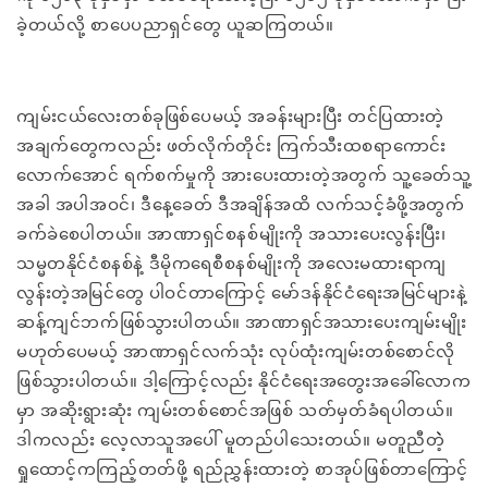
ခဲ့တယ်လို့ စာပေပညာရှင်တွေ ယူဆကြတယ်။
ကျမ်းငယ်လေးတစ်ခုဖြစ်ပေမယ့် အခန်းများပြီး တင်ပြထားတဲ့
အချက်တွေကလည်း ဖတ်လိုက်တိုင်း ကြက်သီးထစရာကောင်း
လောက်အောင် ရက်စက်မှုကို အားပေးထားတဲ့အတွက် သူ့ခေတ်သူ့
အခါ အပါအဝင်၊ ဒီနေ့ခေတ် ဒီအချိန်အထိ လက်သင့်ခံဖို့အတွက်
ခက်ခဲစေပါတယ်။ အာဏာရှင်စနစ်မျိုးကို အသားပေးလွန်းပြီး၊
သမ္မတနိုင်ငံစနစ်နဲ့ ဒီမိုကရေစီစနစ်မျိုးကို အလေးမထားရာကျ
လွန်းတဲ့အမြင်တွေ ပါဝင်တာကြောင့် မော်ဒန်နိုင်ငံရေးအမြင်များနဲ့
ဆန့်ကျင်ဘက်ဖြစ်သွားပါတယ်။ အာဏာရှင်အသားပေးကျမ်းမျိုး
မဟုတ်ပေမယ့် အာဏာရှင်လက်သုံး လုပ်ထုံးကျမ်းတစ်စောင်လို
ဖြစ်သွားပါတယ်။ ဒါ့ကြောင့်လည်း နိုင်ငံရေးအတွေးအခေါ်လောက
မှာ အဆိုးရွားဆုံး ကျမ်းတစ်စောင်အဖြစ် သတ်မှတ်ခံရပါတယ်။
ဒါကလည်း လေ့လာသူအပေါ် မူတည်ပါသေးတယ်။ မတူညီတဲဲ့
ရှုထောင့်ကကြည့်တတ်ဖို့ ရည်ညွှန်းထားတဲ့ စာအုပ်ဖြစ်တာကြောင့်