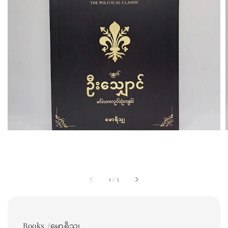
1
/
3
Books /မောရိသျှ