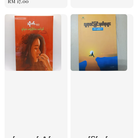
Regular
RM 17.00
price