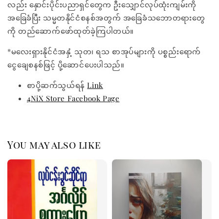
လည်း နှောင်းပိုင်းပညာရှင်တွေက ဦးသျှောင်လုပ်ထုံးကျမ်းကို
အခြေခံပြီး သမ္မတနိုင်ငံစနစ်အတွက် အခြေခံသဘောတရားတွေ
ကို တည်ဆောက်ဖော်ထုတ်ခဲ့ကြပါတယ်။
*မလေးရှားနိုင်ငံအနှံ့ သုတ၊ ရသ စာအုပ်များကို ပစ္စည်းရောက်
ငွေချေစနစ်ဖြင့် ပို့ဆောင်ပေးပါသည်။
စာပို့ဆက်သွယ်ရန်
Link
4NiX Store Facebook Page
You may also like