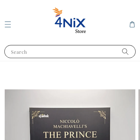
Search