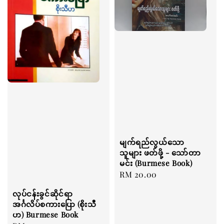
မျက်ရည်လွယ်သော
သူများ ဖတ်ဖို့ - သော်တာ
မင်း (Burmese Book)
Regular
RM 20.00
price
လုပ်ငန်းခွင်ဆိုင်ရာ
အင်္ဂလိပ်စကားပြော (စိုးသီ
ဟ) Burmese Book