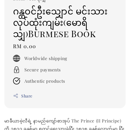
ဂန္ထဝင်ဦးသျှောင် မင်းသား
လုပ်ထုံးကျမ်း(မောရိ
သျှ)Burmese Book
Regular
RM 0.00
price
Worldwide shipping
Secure payments
Authentic products
Share
မာခီယာဗဲ့လီရဲ့ နာမည်ကျော်စာအုပ် The Prince (II Principe)
ကို ၁၅၁၃ ခုနှစ်မှာ စတင်ရေးသားခဲ့ပြီး ၁၅၁၅ ခုနှစ်လောက်မှာ ပြီး