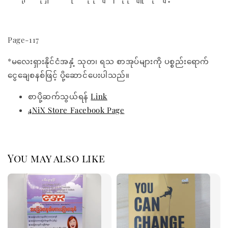
Page-117
*မလေးရှားနိုင်ငံအနှံ့ သုတ၊ ရသ စာအုပ်များကို ပစ္စည်းရောက်
ငွေချေစနစ်ဖြင့် ပို့ဆောင်ပေးပါသည်။
စာပို့ဆက်သွယ်ရန်
Link
4NiX Store Facebook Page
You may also like