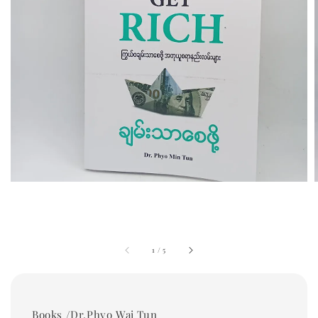
1
/
5
Books /Dr.Phyo Wai Tun