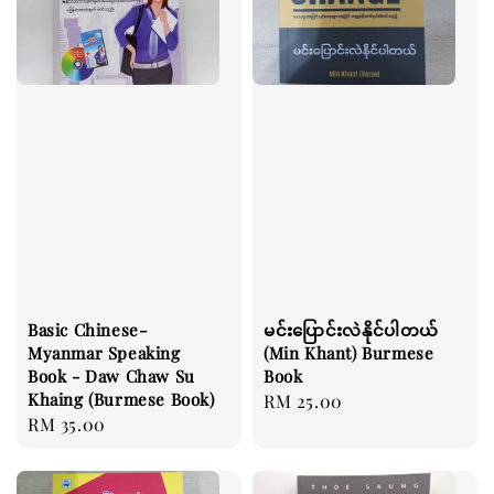
Basic Chinese-
မင်းပြောင်းလဲနိုင်ပါတယ်
Myanmar Speaking
(Min Khant) Burmese
Book - Daw Chaw Su
Book
Khaing (Burmese Book)
Regular
RM 25.00
Regular
RM 35.00
price
price