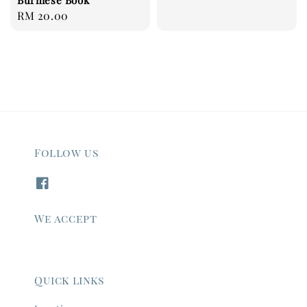
price
Regular
RM 20.00
price
Follow us
We accept
Quick links