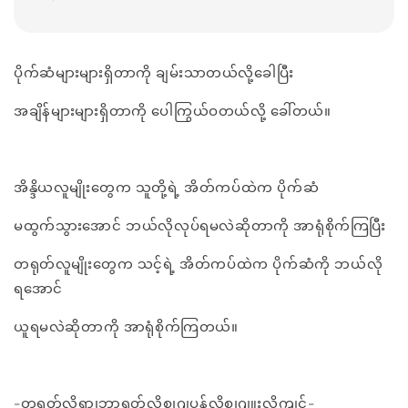
ပိုက်ဆံများများရှိတာကို ချမ်းသာတယ်လို့ခေါပြီး
အချိန်များများရှိတာကို ပေါကြွယ်ဝတယ်လို့ ခေါ်တယ်။
အိန္ဒိယလူမျိုးတွေက သူတို့ရဲ့ အိတ်ကပ်ထဲက ပိုက်ဆံ
မထွက်သွားအောင် ဘယ်လိုလုပ်ရမလဲဆိုတာကို အာရုံစိုက်ကြပြီး
တရုတ်လူမျိုးတွေက သင့်ရဲ့ အိတ်ကပ်ထဲက ပိုက်ဆံကို ဘယ်လို
ရအောင်
ယူရမလဲဆိုတာကို အာရုံစိုက်ကြတယ်။
-တရုတ်လိုရှာ၊ဘာရတ်လိုစု၊ဂျပန်လိုစု၊ဂျူးလိုကျင့်-