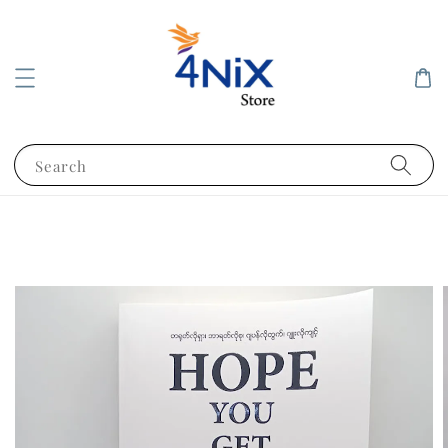
Search