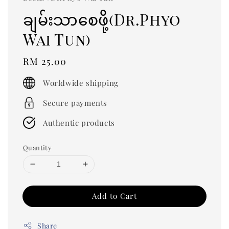
ချမ်းသာစေဖို့(Dr.Phyo
Wai Tun)
Regular
RM 25.00
price
Worldwide shipping
Secure payments
Authentic products
Quantity
Add to Cart
Share