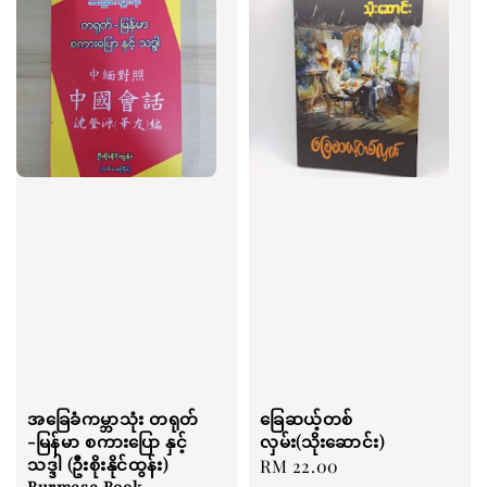
အခြေခံကမ္ဘာသုံး တရုတ်
ခြေဆယ့်တစ်
-မြန်မာ စကားပြော နှင့်
လှမ်း(သိုးဆောင်း)
သဒ္ဒါ (ဦးစိုးနိုင်ထွန်း)
Regular
RM 22.00
Burmese Book