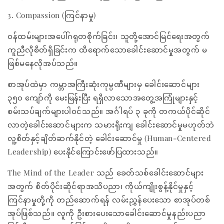
3. Compassion (ကြင်နာမှု)
ဝန်ထမ်းများအပေါ်ဂရုတစိုက်ခြင်း၊ သူတို့အောင်မြင်ရေးအတွက်
ကူညီလိုစိတ်ရှိခြင်းက ထိရောက်သောခေါင်းဆောင်မှုအတွက် မ
ဖြစ်မနေလိုအပ်သည်။
စာအုပ်ထဲမှာ ကမ္ဘာအကြီးဆုံးကုမ္ပဏီများမှ ခေါင်းဆောင်များ
၃၅၀ ကျော်ကို မေးမြန်းပြီး ရရှိလာသောအတွေ့အကြုံများနှင့်
စမ်းသပ်ချက်များပါဝင်သည်။ အင်္ဂါရပ် ၃ ခုကို တကယ်ပိုင်ဆိုင်
လာတဲ့ခေါင်းဆောင်များက သမားရိုးကျ ခေါင်းဆောင်မှုမဟုတ်ဘဲ
လူ့စိတ်နှင့်ချိတ်ဆက်နိုင်တဲ့ ခေါင်းဆောင်မှု (Human-Centered
Leadership) ပေးနိုင်ကြောင်းဖော်ပြထားသည်။
The Mind of the Leader သည် ခေတ်သစ်ခေါင်းဆောင်များ
အတွက် စိတ်ပိုင်းဆိုင်ရာအသိပညာ၊ ကိုယ်ကျိုးစွန့်နိုင်မှုနှင့်
ကြင်နာမှုတို့ကို တည်ဆောက်ရန် လမ်းညွှန်ပေးသော စာအုပ်တစ်
အုပ်ဖြစ်သည်။ လူကို ဦးစားပေးသောခေါင်းဆောင်မှုနည်းပညာ