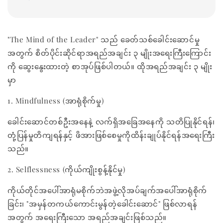
"The Mind of the Leader" သည် ခေတ်သစ်ခေါင်းဆောင်မှု
အတွက် စိတ်ပိုင်းဆိုင်ရာအရည်အချင်း ၃ မျိုးအရေးကြီးကြောင်း
ကို ဆွေးနွေးထားတဲ့ စာအုပ်ဖြစ်ပါတယ်။ ထိုအရည်အချင်း ၃ မျိုး
မှာ
1. Mindfulness (အာရုံစိုက်မှု)
ခေါင်းဆောင်တစ်ဦးအနေနဲ့ လက်ရှိအခြေအနေကို သတိပြုနိုင်ရန်၊
တုံ့ပြန်မှုတိကျရန်နှင့် ဖိအားဖြစ်စေမှုကိုထိန်းချုပ်နိုင်ရန်အရေးကြီး
သည်။
2. Selflessness (ကိုယ်ကျိုးစွန့်နိုင်မှု)
ကိုယ်တိုင်အပေါ်အာရုံမစိုက်ဘဲအဖွဲ့လိုအပ်ချက်အပေါ်အာရုံစိုက်
ခြင်း၊ "အမှန်တကယ်ကောင်းမွန်တဲ့ခေါင်းဆောင်" ဖြစ်လာရန်
အတွက် အရေးကြီးသော အရည်အချင်းဖြစ်သည်။