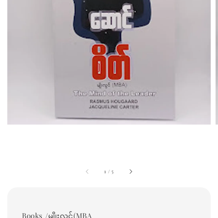
1
/
5
Books /မျိုးလွင်(MBA