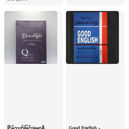
price
ငြိမ်သက်ခြင်း(မောရိ
Good English -