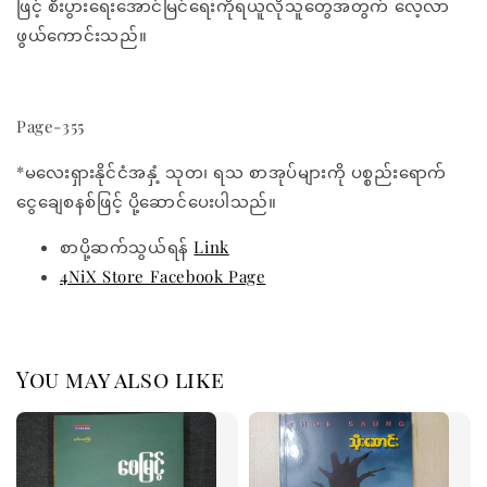
ဖြင့် စီးပွားရေးအောင်မြင်ရေးကိုရယူလိုသူတွေအတွက် လေ့လာ
ဖွယ်ကောင်းသည်။
Page-355
*မလေးရှားနိုင်ငံအနှံ့ သုတ၊ ရသ စာအုပ်များကို ပစ္စည်းရောက်
ငွေချေစနစ်ဖြင့် ပို့ဆောင်ပေးပါသည်။
စာပို့ဆက်သွယ်ရန်
Link
4NiX Store Facebook Page
You may also like