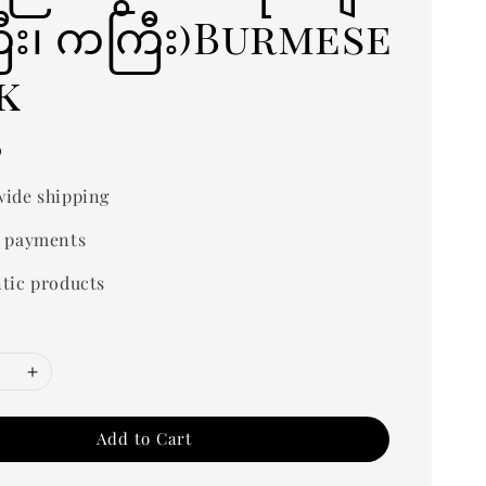
်ကြီး၊ ကကြီး)Burmese
k
0
ide shipping
 payments
tic products
Add to Cart