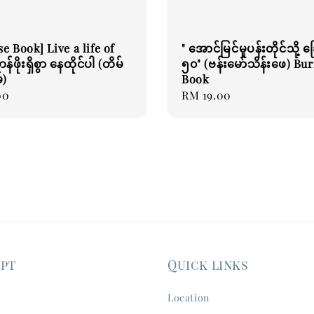
e Book] Live a life of
" အောင်မြင်မှုပန်းတိုင်သို့ ခ
်ဖိုးရှိစွာ နေထိုင်ပါ (တိမ်
၅၀" (ဗန်းမော်သိန်းဖေ) Bu
်)
Book
00
Regular
RM 19.00
price
ept
Quick links
Location