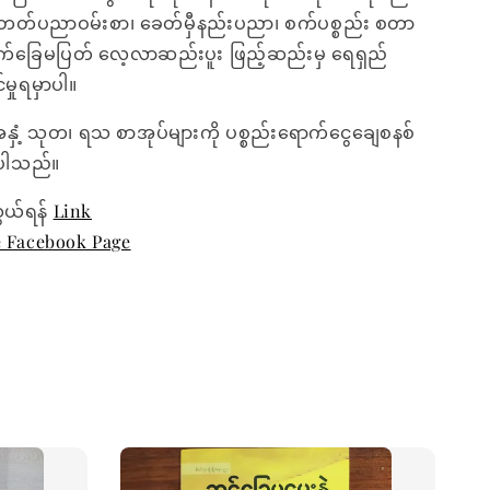
်အတတ်ပညာဝမ်းစာ၊ ခေတ်မှီနည်းပညာ၊ စက်ပစ္စည်း စတာ
မျက်ခြေမပြတ် လေ့လာဆည်းပူး ဖြည့်ဆည်းမှ ရေရှည်
မှုရမှာပါ။
အနှံ့ သုတ၊ ရသ စာအုပ်များကို ပစ္စည်းရောက်ငွေချေစနစ်
ေးပါသည်။
ွယ်ရန်
Link
e Facebook Page