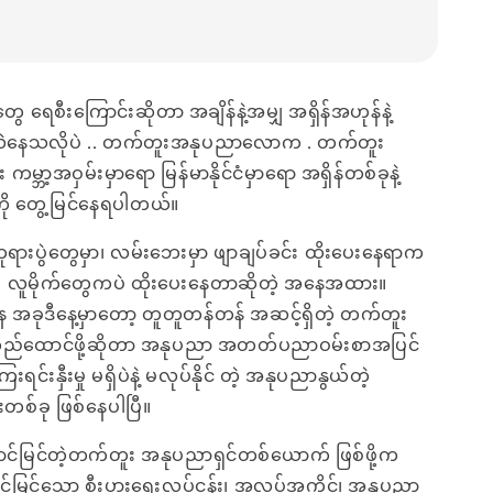
ေ ရေစီးကြောင်းဆိုတာ အချိန်နဲ့အမျှ အရှိန်အဟုန်နဲ့
်းလဲနေသလိုပဲ .. တက်တူးအနုပညာလောက . တက်တူး
ဘာ့အဝှမ်းမှာရော မြန်မာနိုင်ငံမှာရော အရှိန်တစ်ခုနဲ့
ို တွေ့မြင်နေရပါတယ်။
ားပွဲတွေမှာ၊ လမ်းဘေးမှာ ဖျာချပ်ခင်း ထိုးပေးနေရာက
ပဲ လူမိုက်တွေကပဲ ထိုးပေးနေတာဆိုတဲ့ အနေအထား။
အခုဒီနေ့မှာတော့ တူတူတန်တန် အဆင့်ရှိတဲ့ တက်တူး
ုတည်ထောင်ဖို့ဆိုတာ အနုပညာ အတတ်ပညာဝမ်းစာအပြင်
းရင်းနှီးမှု မရှိပဲနဲ့ မလုပ်နိုင် တဲ့ အနုပညာနွယ်တဲ့
်းတစ်ခု ဖြစ်နေပါပြီ။
ာင်မြင်တဲ့တက်တူး အနုပညာရှင်တစ်ယောက် ဖြစ်ဖို့က
မြင်သော စီးပွားရေးလုပ်ငန်း၊ အလုပ်အကိုင်၊ အနုပညာ