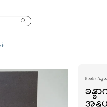
ှန်း
Books /တွတ်ပ
ခန္ဓာ
အနုပ