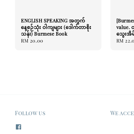
ENGLISH SPEAKING အတွက်
[Burmes
နေ့စဉ်သုံး ဝါကျများ (ဒေါက်တာစိုး
value. တန
သန်း) Burmese Book
သွေးအိမ
Regular
RM 20.00
Regular
RM 22.
price
price
Follow us
We acc