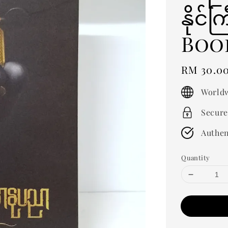
နိုင
Boo
Regular
RM 30.0
price
Worldw
Secure
Authen
Quantity