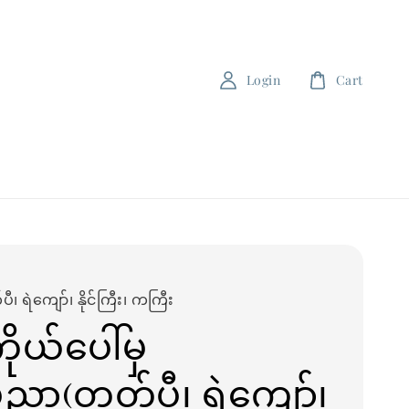
Login
Cart
ီ၊ ရဲကျော်၊ နိုင်ကြီး၊ ကကြီး
ကိုယ်ပေါ်မှ
ညာ(တွတ်ပီ၊ ရဲကျော်၊