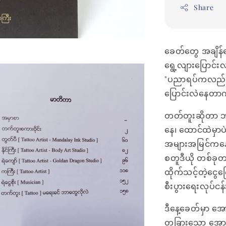
Share
ခေတ်တွေ အချိန်တွ
ရွေ့လျားပြောင
"ပညာရပ်ကလည်း ကမ္
ပြောင်းလဲနေတာက
တတ်တူးဆိုတာ ဘုရ
နေ၊ ထောင်ထဲမှာ
အများအမြင်ကနေ 
စတူဒီယို တစ်ခ
ထိုက်သင့်တဲ့ငွေကြေ
စီးပွားရေးလုပ်ငန
ဒီနေ့ခေတ်မှာ အေ
တခြားသော အောင်