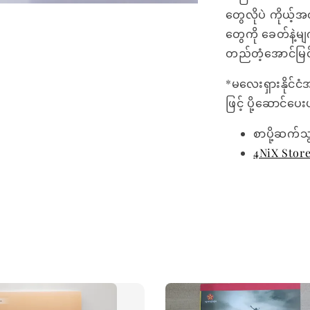
တွေလိုပဲ ကိုယ့
တွေကို ခေတ်နဲ့
တည်တံ့အောင်မြင်
*မလေးရှားနိုင်ငံ
ဖြင့် ပို့ဆောင်ပ
စာပို့ဆက်သ
4NiX Stor