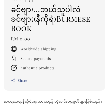
ခင်ဗျား...ဘယ်သူပါလဲ
ခင်ဗျား(နီကိုရဲ)Burmese
Book
Regular
RM 0.00
price
Worldwide shipping
Secure payments
Authentic products
Share
စာရေးဆရာနီကိုရဲရေးသားသည့် လုံးချင်းဝတ္ထုတိုများဖြစ်သည်။