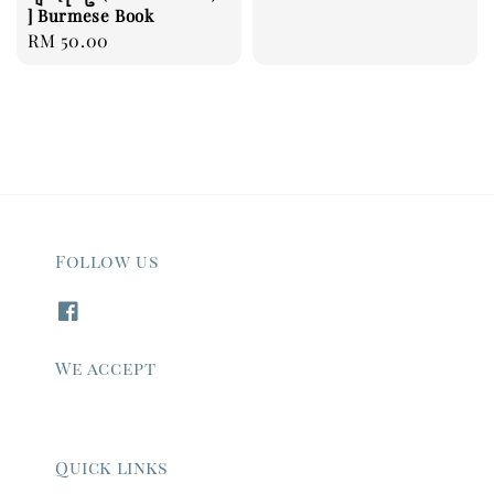
] Burmese Book
Regular
RM 50.00
price
Follow us
We accept
Quick links