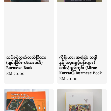
သင်ခွင့်လွှတ်တတ်ပြီလား
ကိုရီးယား အခြေခံ သဒ္ဒါ
(ချမ်းငြိမ်း-ဟံသာဝတီ)
နှင့် လေ့ကျင့်ခန်းများ (
Burmese Book
ဒေါ်လဲ့ရည်ထွန်း (Mirae
Korean)) Burmese Book
Regular
RM 20.00
Regular
RM 20.00
price
price