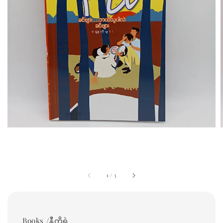
1
/
3
Books /နီကိုရဲ