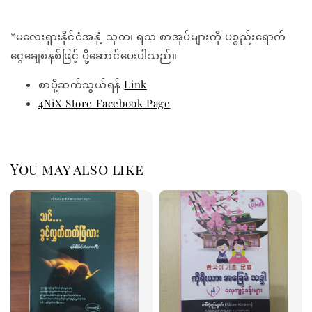
*မလေးရှားနိုင်ငံအနှံ့ သုတ၊ ရသ စာအုပ်များကို ပစ္စည်းရောက်
ငွေချေစနစ်ဖြင့် ပို့ဆောင်ပေးပါသည်။
စာပို့ဆက်သွယ်ရန်
Link
4NiX Store Facebook Page
You may also like