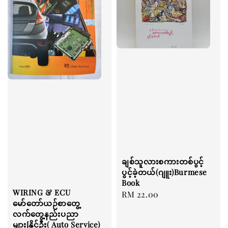
ချစ်သူလားစကားတစ်ပွင့်
ပွင့်ခဲ့တယ်(ဂျူး)Burmese
Book
WIRING & ECU
Regular
RM 22.00
မော်တော်ယဉ်စာတွေ့
price
လက်တွေ့နည်းပညာ
များ[နိုင်ဦး( Auto Service)