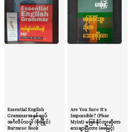
Essential English
Are You Sure It's
Grammarအနှစ်ချုပ်
Impossible? (Phae
အင်္ဂလိပ်သဒ္ဒါ (စိုးမြိုင်)
Myint) မဖြစ်နိုင်ဘူးဆိုတာ
Burmese Book
သေချာပြီလား (ဖေမြင့်)