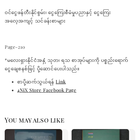
ဝင်ငွေဖန်တီးနိုင်စွမ်း၊ ငွေကြေးစီမံမှုပညာနှင့် ငွေကြေး
အလေ့အကျင့် သင်ခန်းစာများ
Page-210
*မလေးရှားနိုင်ငံအနှံ့ သုတ၊ ရသ စာအုပ်များကို ပစ္စည်းရောက်
ငွေချေစနစ်ဖြင့် ပို့ဆောင်ပေးပါသည်။
စာပို့ဆက်သွယ်ရန်
Link
4NiX Store Facebook Page
You may also like