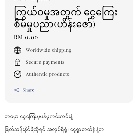
ကြွယ်ဝမှုအတွက် ငွေကြေး
စီမံမှုပညာ(ဟိန်းဇော်)
Regular
RM 0.00
price
Worldwide shipping
Secure payments
Authentic products
Share
ဘဝမှာ ငွေကြေးပူပန်မှုကင်းကင်းနဲ့
ဖြတ်သန်းနိုင်ဖို့ဆိုရင် အလုပ်ရှိရုံ၊ ငွေရှာတတ်ရုံနဲ့တ