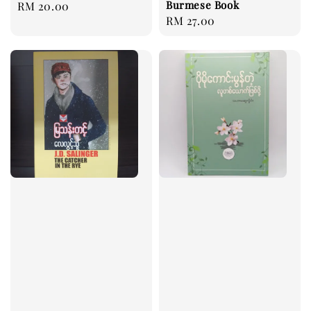
Burmese Book
Regular
RM 20.00
Regular
RM 27.00
price
price