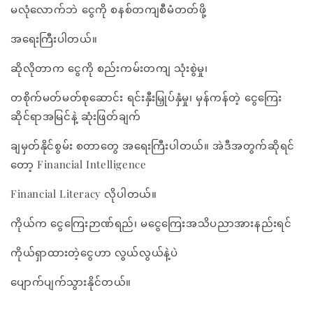
မလုံလောက်ဘဲ ငွေကို စနစ်တကျစီမံတတ်ဖို့
အရေးကြီးပါတယ်။
ဆိုလိုတာက ငွေကို စည်းကမ်းတကျ သုံးစွဲမှု၊
တစိုက်မတ်မတ်စုဆောင်း ရင်းနှီးမြှုပ်နှံမှု၊ မှန်ကန်တဲ့ ငွေကြေး
ဆိုင်ရာအမြင်နဲ့ ဆုံးဖြတ်ချက်
ချမှတ်နိုင်စွမ်း စတာတွေ အရေးကြီးပါတယ်။ အဲဒီအတွက်ဆိုရင်
တော့ Financial Intelligence
Financial Literacy လိုပါတယ်။
ကိုယ်က ငွေကြေးဉာဏ်ရည်၊ မငွေကြေးအသိပညာအားနည်းရင်
ကိုယ်ရှာထားတဲ့ငွေဟာ လွယ်လွယ်နဲ့ပဲ
ပျောက်ပျက်သွားနိုင်တယ်။