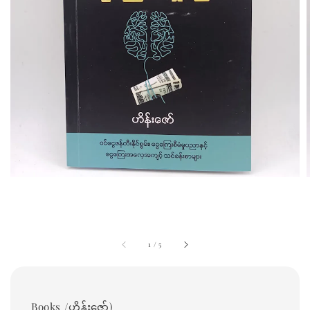
1
/
5
Books /ဟိန်းဇော်)