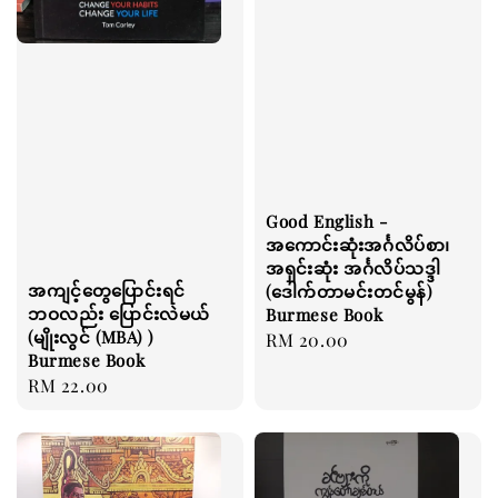
Good English -
အကောင်းဆုံးအင်္ဂလိပ်စာ၊
အရှင်းဆုံး အင်္ဂလိပ်သဒ္ဒါ
အကျင့်တွေပြောင်းရင်
(ဒေါက်တာမင်းတင်မွန်)
ဘဝလည်း ပြောင်းလဲမယ်
Burmese Book
(မျိုးလွင် (MBA) )
Regular
RM 20.00
Burmese Book
price
Regular
RM 22.00
price