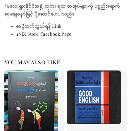
*မလေးရှားနိုင်ငံအနှံ့ သုတ၊ ရသ စာအုပ်များကို ပစ္စည်းရောက်
ငွေချေစနစ်ဖြင့် ပို့ဆောင်ပေးပါသည်။
စာပို့ဆက်သွယ်ရန်
Link
4NiX Store Facebook Page
You may also like