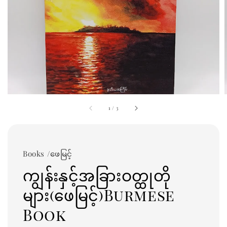
1
/
3
Books /ဖေမြင့်
ကျွန်းနှင့်အခြားဝတ္ထုတို
များ(ဖေမြင့်)Burmese
Book