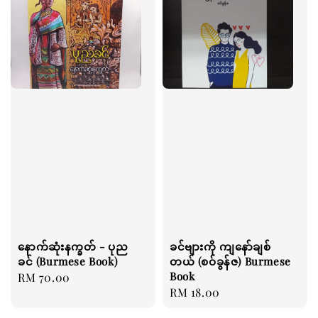
နောက်ဆုံးနက္ခတ် - ပုည
ခင်ဗျားကို ကျနော်ချစ်
ခင် (Burmese Book)
တယ် (စဝ်ခွန်ဇ) Burmese
Book
Regular
RM 70.00
Regular
RM 18.00
price
price