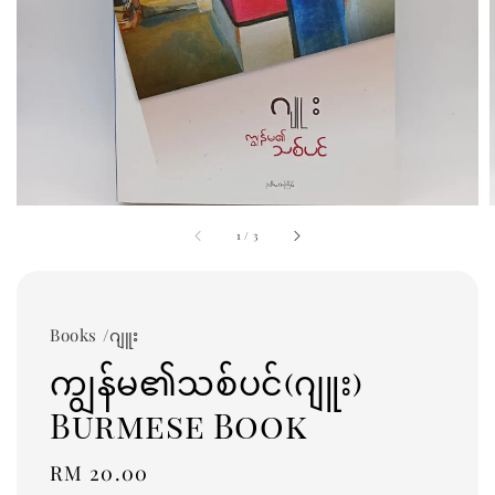
1
/
3
Books /ဂျူး
ကျွန်မ၏သစ်ပင်(ဂျူး)
Burmese Book
Regular
RM 20.00