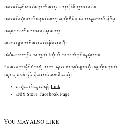
အသက်နှစ်ဆယ်ရောက်တော့ ပညာဖြစ်သွားတယ်။
အသက်သုံးဆယ်ရောက်တော့ စည်းစိမ်ချမ်းသာနဲ့အောင်မြင်မှု၊
အခုအသက်လေးဆယ်မှာတော့
ယောကျာ်းတစ်ယောက်ဖြစ်သွားပြီ။
အဲဒီယောကျာ်း အတွက်ပဲကိုယ် အသက်ရှင်နေခဲ့တာ။
*မလေးရှားနိုင်ငံအနှံ့ သုတ၊ ရသ စာအုပ်များကို ပစ္စည်းရောက်
ငွေချေစနစ်ဖြင့် ပို့ဆောင်ပေးပါသည်။
စာပို့ဆက်သွယ်ရန်
Link
4NiX Store Facebook Page
You may also like