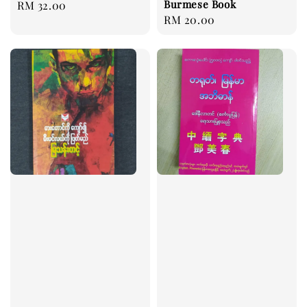
Burmese Book
Regular
RM 32.00
Regular
RM 20.00
price
price