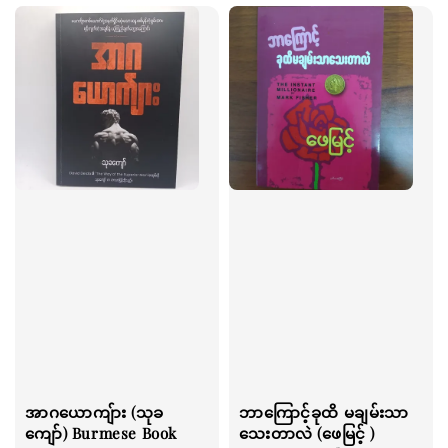
အာဂယောကျ်ား (သုခ
ဘာကြောင့်ခုထိ မချမ်းသာ
ကျော်) Burmese Book
သေးတာလဲ (ဖေမြင့် )