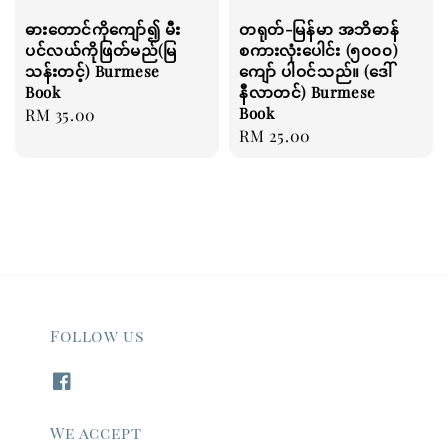
ဓားတောင်ကိုကျော်၍ မီး
တရုတ်-မြန်မာ အဘိဓာန်
ပင်လယ်ကိုဖြတ်မည်(မြ
စကားလုံးပေါင်း (၅၀၀၀)
သန်းတင့်) Burmese
ကျော် ပါဝင်သည်။ (ဒေါ်
Book
နီလာတင်) Burmese
Book
Regular
RM 35.00
Regular
RM 25.00
price
price
Follow us
We accept