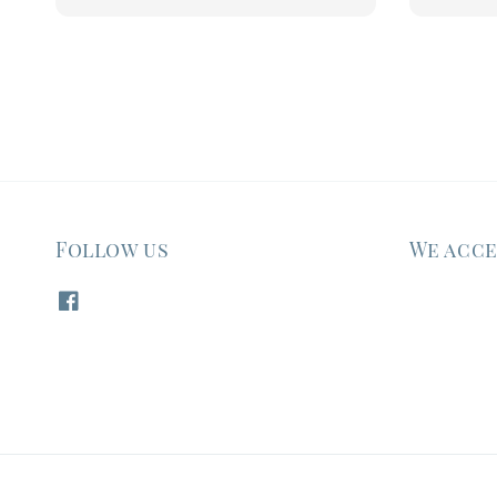
price
price
Follow us
We acc