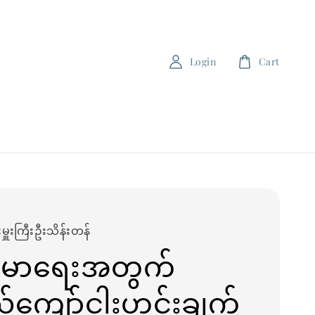
Login
Cart
းမှူးကြီးဦးသိန်းတန်
းမာရေးအတွက်
်ကျော်ငါးဟင်းချက်