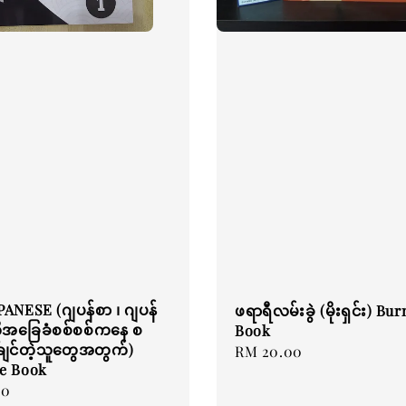
ANESE (ဂျပန်စာ ၊ ဂျပန်
ဖရာရီလမ်းခွဲ (မိုးရှင်း) Bu
ုအခြေခံစစ်စစ်ကနေ စ
Book
ျင်တဲ့သူတွေအတွက်)
Regular
RM 20.00
e Book
price
00