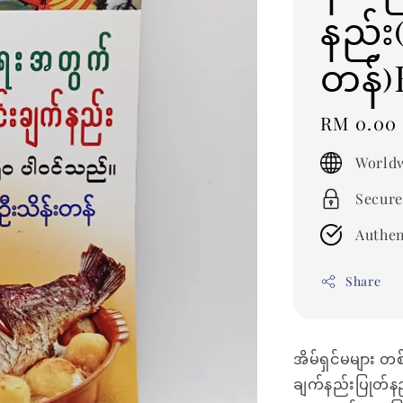
နည်း(
တန်
Regular
RM 0.00
price
Worldw
Secure
Authen
Share
အိမ်ရှင်မများ တစ
ချက်နည်းပြုတ်နည