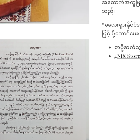
အထောက်အကူဖြစ်စ
သည်။
*မလေးရှားနိုင်ငံ
ဖြင့် ပို့ဆောင်ပ
စာပို့ဆက်သ
4NiX Stor