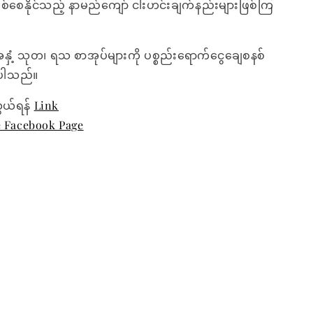
ေနိုင်သည့် နာမည်ကျော် ငါးဟင်းချက်နည်းများဖြစ်ကြ
အနှံ့ သုတ၊ ရသ စာအုပ်များကို ပစ္စည်းရောက်ငွေချေစနစ်
ေးပါသည်။
ွယ်ရန်
Link
e Facebook Page