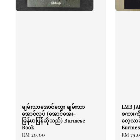
ချမ်းသာအောင်တွေး ချမ်းသာ
LMB JAP
အောင်လုပ် (အောင်အေး-
စကားကိ
မြန်မာပြန်ဆိုသည်) Burmese
လေ့လာခ
Book
Burmes
Regular
RM 20.00
Regular
RM 75.