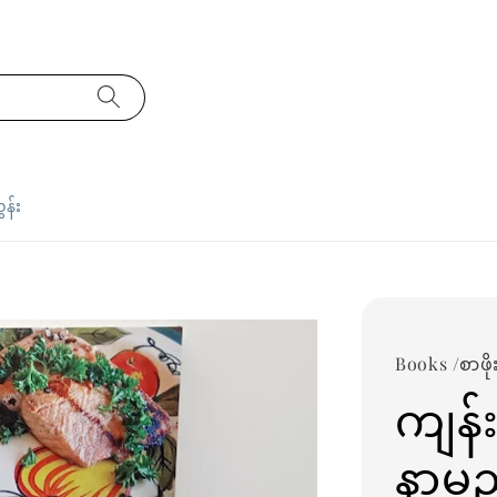
ှန်း
Books /စာဖို
ကျန်
နာမည