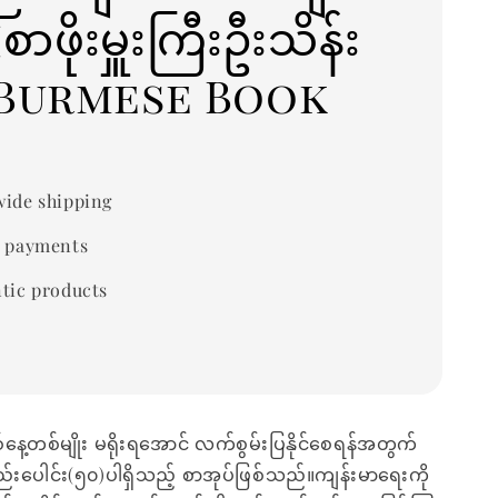
စာဖိုးမှူးကြီးဦးသိန်း
)Burmese Book
ide shipping
 payments
tic products
်နေ့တစ်မျိုး မရိုးရအောင် လက်စွမ်းပြနိုင်စေရန်အတွက်
်းပေါင်း(၅၀)ပါရှိသည့် စာအုပ်ဖြစ်သည်။ကျန်းမာရေးကို