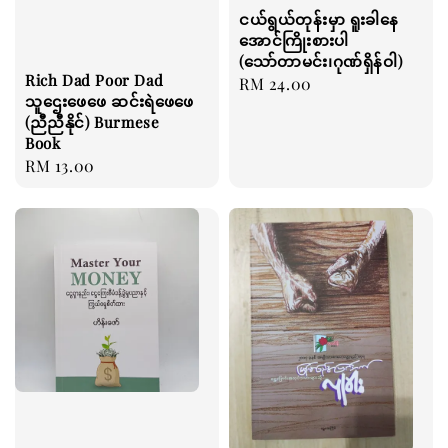
ငယ်ရွယ်တုန်းမှာ ရူးခါနေ
အောင်ကြိုးစားပါ
(သော်တာမင်း၊ဂုဏ်ရှိန်ဝါ)
Rich Dad Poor Dad
Regular
RM 24.00
သူဌေးဖေဖေ ဆင်းရဲဖေဖေ
price
(ညီညီနိုင်) Burmese
Book
Regular
RM 13.00
price