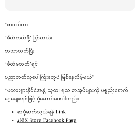
“စာသင်တာ
“စိတ်တတ်ဖို့' ဖြစ်တယ်၊
စာသာတတ်ပြီး
“စိတ်မတတ်’ရင်
ပညာတတ်လူပေါကြီးတွေပဲ ဖြစ်နေလိမ့်မယ်”
*မလေးရှားနိုင်ငံအနှံ့ သုတ၊ ရသ စာအုပ်များကို ပစ္စည်းရောက်
ငွေချေစနစ်ဖြင့် ပို့ဆောင်ပေးပါသည်။
စာပို့ဆက်သွယ်ရန်
Link
4NiX Store Facebook Page