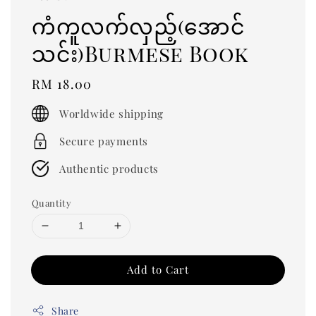
ကံကူလက်လှည့်(အောင်
သင်း)Burmese Book
Regular
RM 18.00
price
Worldwide shipping
Secure payments
Authentic products
Quantity
Add to Cart
Share