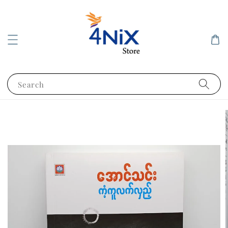
Search