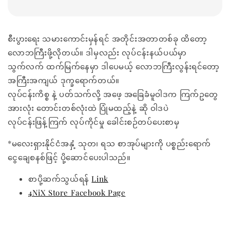
စီးပွားရေး သမားကောင်းမှန်ရင် အတိုင်းအတာတစ်ခု ထိတော့
လောဘကြီးဖို့လိုတယ်။ ဒါမှလည်း လုပ်ငန်းနယ်ပယ်မှာ
သွက်လက် ထက်မြက်နေမှာ ဒါပေမယ့် လောဘကြီးလွန်းရင်တော့
အကြီးအကျယ် ဒုက္ခရောက်တယ်။
လုပ်ငန်းကိစ္စ နဲ့ ပတ်သက်လို့ အဖေ့ အခြေခံမူဝါဒက ကြက်ဥတွေ
အားလုံး တောင်းတစ်လုံးထဲ ပြုံမထည့်နဲ့ ဆို ဝါဒပဲ
လုပ်ငန်းဖြန့်ကြက် လုပ်ကိုင်မှု ခေါင်းစဉ်တပ်ပေးစာမှ
*မလေးရှားနိုင်ငံအနှံ့ သုတ၊ ရသ စာအုပ်များကို ပစ္စည်းရောက်
ငွေချေစနစ်ဖြင့် ပို့ဆောင်ပေးပါသည်။
စာပို့ဆက်သွယ်ရန်
Link
4NiX Store Facebook Page