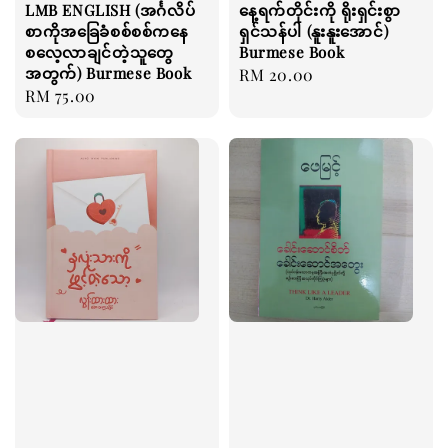
LMB ENGLISH (အင်္ဂလိပ်
နေ့ရက်တိုင်းကို ရိုးရှင်းစွာ
စာကိုအခြေခံစစ်စစ်ကနေ
ရှင်သန်ပါ (နူးနူးအောင်)
စလေ့လာချင်တဲ့သူတွေ
Burmese Book
အတွက်) Burmese Book
Regular
RM 20.00
Regular
RM 75.00
price
price