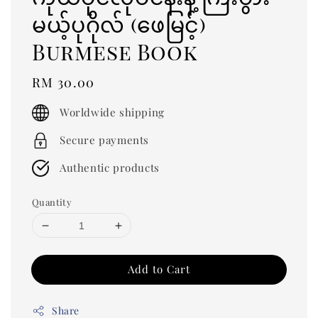
မယ့်ပုဂိုလ် (ဖေမြင့်)
Burmese Book
Regular
RM 30.00
price
Worldwide shipping
Secure payments
Authentic products
Quantity
Add to Cart
Share