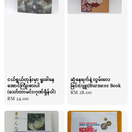
ငယ်ရွယ်တုန်းမှာ ရူးခါနေ
ဆုံနေရက်နဲ့လွမ်းလေ
အောင်ကြိုးစားပါ
ခြင်း(ဂျူး)Burmese Book
(သော်တာမင်း၊ဂုဏ်ရှိန်ဝါ)
Regular
RM 28.00
Regular
RM 24.00
price
price