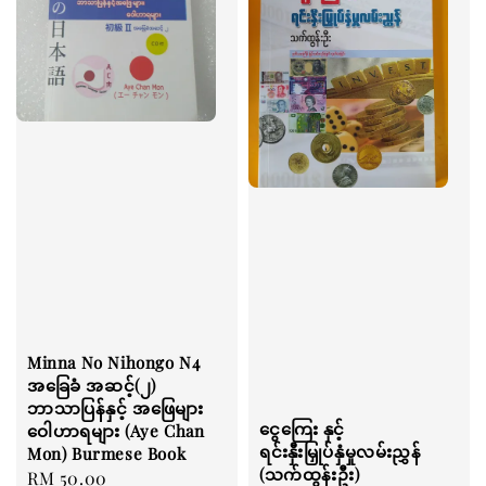
Minna No Nihongo ‌N4
အခြေခံ အဆင့်(၂)
ဘာသာပြန်နှင့် အဖြေများ
ငွေကြေး နှင့်
ဝေါဟာရများ (Aye Chan
ရင်းနှီးမြှုပ်နှံမှုလမ်းညွှန်
Mon) Burmese Book
(သက်ထွန်းဦး)
Regular
RM 50.00