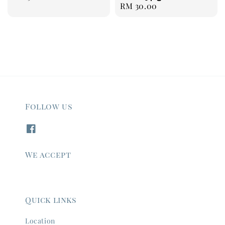
Regular
RM 30.00
price
price
Follow us
We accept
Quick links
Location