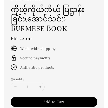
ကိုယ့်ကိုယ်ကိုယ် ပြဌာန်း
ခြင်း(အောင်သင်း)
Burmese Book
Regular
RM 22.00
price
Worldwide shipping
Secure payments
Authentic products
Quantity
Add to Cart