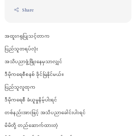
Share
အထူးဂရုပြုသင့်တာက
ပြည်သူတရပ်လုံး
အသိပညာဖွံ့ဖြိုးနေမှသာလျှင်
ဒီမိုကရေစီစနစ် ခိုင်မြဲနိုင်မယ်။
ပြည်သူလူထုက
ဒီမိုကရေစီ ခံယူမှုနိမ့်ပါးရင်
တစ်နည်းအားဖြင့် အသိပညာခေါင်းပါးရင်
မိမိတို့ တည်ဆောက်ထားတဲ့