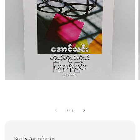
1
/
3
Books /အောင်သင်း