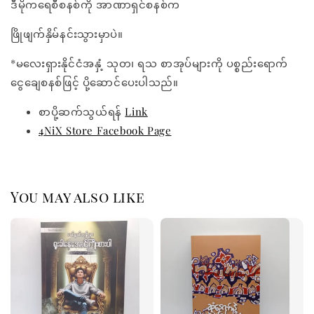
ဒီမိုကရေစီစနစ်ကို အာဏာရှင်စနစ်က
ဖြိုဖျက်နှိမ်နင်းသွားမှာပဲ။
*မလေးရှားနိုင်ငံအနှံ့ သုတ၊ ရသ စာအုပ်များကို ပစ္စည်းရောက်
ငွေချေစနစ်ဖြင့် ပို့ဆောင်ပေးပါသည်။
စာပို့ဆက်သွယ်ရန်
Link
4NiX Store Facebook Page
You may also like