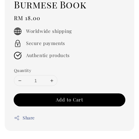
Burmese Book
Regular
RM 18.00
price
Worldwide shipping
Secure payments
Authentic products
Quantity
Add to Cart
Share