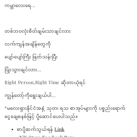
ကမ္ဘာလေးရေ...
တစ်ဘဝလုံးစိတ်ချမ်းသာချင်လား
လက်ကျန်အချိန်တွေကို
ပျော်ပျော်ကြီး ဖြတ်သန်းပြီး
ပြုံးသွားချင်လား...
Right Person,Right Time ဆိုတာယုံရင်
ကျွန်တော့်ကိုရွေးချယ်ပါ...
*မလေးရှားနိုင်ငံအနှံ့ သုတ၊ ရသ စာအုပ်များကို ပစ္စည်းရောက်
ငွေချေစနစ်ဖြင့် ပို့ဆောင်ပေးပါသည်။
စာပို့ဆက်သွယ်ရန်
Link