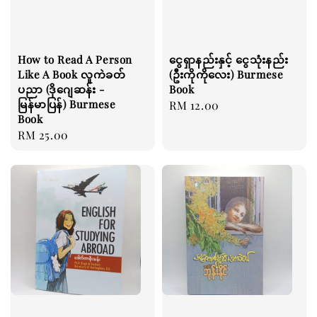
How to Read A Person
ငွေရှာနည်းနှင့် ငွေသုံးနည်း
Like A Book လူကဲခတ်
(ဦးကိုကိုလေး) Burmese
ပညာ (ဒိုဂျေဆန်း -
Book
မြန်မာပြန်) Burmese
Regular
RM 12.00
Book
price
Regular
RM 25.00
price