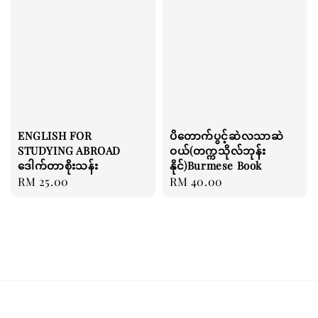
ENGLISH FOR
ပိတောက်ပွင့်ဆဲလသာဆဲ
STUDYING ABROAD
ဝယ်(တက္ကသိုလ်ဘုန်း
‌ဒေါက်တာစိုးသန်း
နိုင်)Burmese Book
Regular
RM 25.00
Regular
RM 40.00
price
price