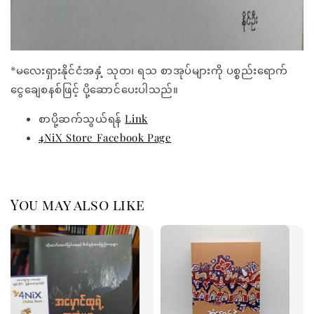
*မလေးရှားနိုင်ငံအနှံ့ သုတ၊ ရသ စာအုပ်များကို ပစ္စည်းရောက်
ငွေချေစနစ်ဖြင့် ပို့ဆောင်ပေးပါသည်။
စာပို့ဆက်သွယ်ရန်
Link
4NiX Store Facebook Page
You may also like