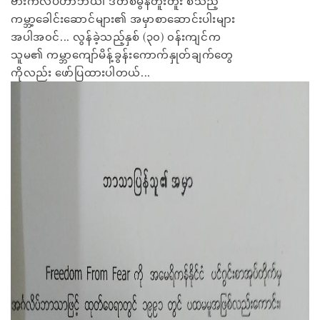
ဗားကလပ်ဟာဘယ်၊ ဒတ်စမွန်တူးတူး စသည့်
ကမ္ဘာ့ခေါင်းဆောင်များ၏ အမှာစာဆောင်းပါးများ
အပါအ၀င်... လွန်ခဲ့သည့်နှစ် (၃၀) ၀န်းကျင်က
သူမ၏ ကမ္ဘာကျော်မိန့်ခွန်းကောက်နှုတ်ချက်တွေ
ကိုလည်း ဖော်ပြထားပါတယ်...