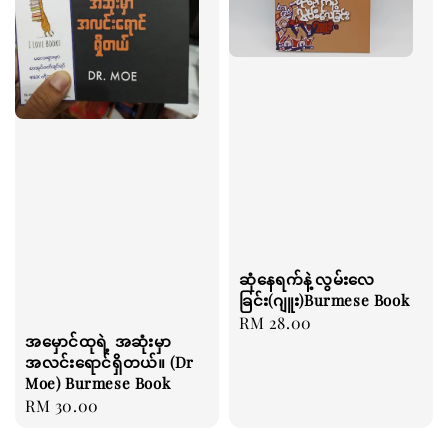
ဆုံနေရက်နဲ့လွမ်းလေ
ခြင်း(ဂျူး)Burmese Book
Regular
RM 28.00
အမှောင်ထုရဲ့ အဆုံးမှာ
price
အလင်းရောင်ရှိတယ်။ (Dr
Moe) Burmese Book
Regular
RM 30.00
price