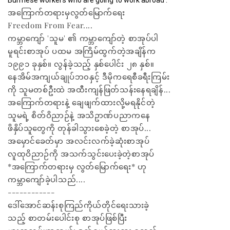
Burmese workers who are going to work abroad .
အကြောက်တရားမှလွတ်မြောက်ရေး
Freedom From Fear....
ကမ္ဘာကျော် 'သူမ' ၏ ကမ္ဘာကျော်တဲ့ စာအုပ်ပါ
မူရင်းစာအုပ် ပထမ အကြိမ်ထွက်တဲ့အချိန်က
၁၉၉၁ ခုနှစ်။ လွန်ခဲ့သည့် နှစ်ပေါင်း ၂၈ နှစ်။
နေအိမ်အကျယ်ချုပ်ဘ၀နှင့် ဒီမိုကရေစီခရီးကြမ်း
ကို သူမတစ်ဦးထဲ အထီးကျန်ဖြတ်သန်းနေရချိန်...
အကြောက်တရားနဲ့ ချေဖျက်ထားလို့မရနိုင်တဲ့
သူမရဲ့ စိတ်ဝိညာဉ်နဲ့ အသိဥာဏ်ပညာကနေ
ဖိနှိပ်သူတွေကို တုန်ခါသွားစေခဲ့တဲ့ စာအုပ်...
အမှောင်ခေတ်မှာ အလင်းလက်ခဲ့ဆုံးစာအုပ်
လူထုဝိညာဉ်ကို အသက်သွင်းပေးခဲ့တဲ့စာအုပ်
*အကြောက်တရားမှ လွတ်မြောက်ရေး* ဟု
ကမ္ဘာကျော်ခဲ့ပါသည်....
------------
ဒေါ်အောင်ဆန်းစုကြည်ကိုယ်တိုင်ရေးသားခဲ့
သည့် စာတမ်းပေါင်းစု စာအုပ်ဖြစ်ပြီး