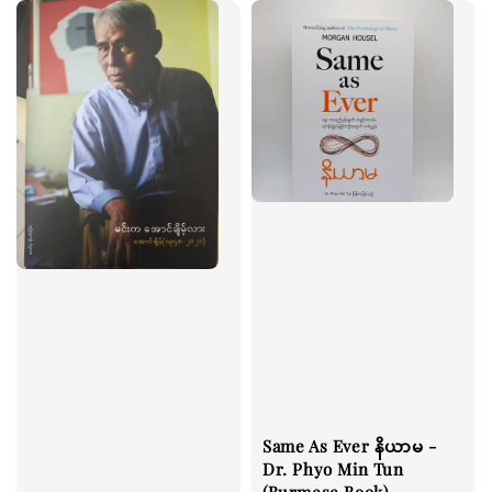
Same As Ever နိယာမ -
Dr. Phyo Min Tun
(Burmese Book)