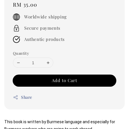
Regular
RM 35.00
price
Worldwide shipping
Secure payments
Authentic products
Quantity
Add to Cart
Share
This book is written by Burmese language and especially for 