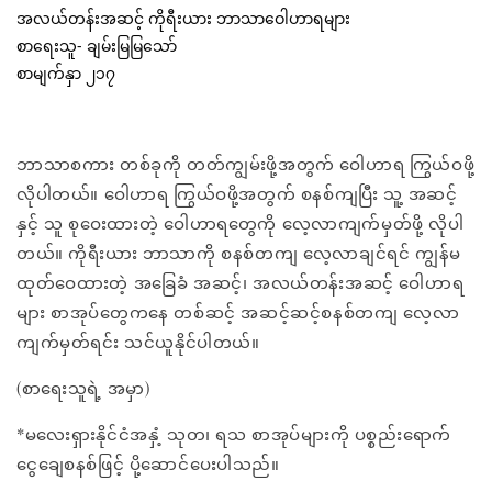
အလယ်တန်းအဆင့် ကိုရီးယား ဘာသာဝေါဟာရများ
စာရေးသူ- ချမ်းမြမြသော်
စာမျက်နှာ ၂၁၇
ဘာသာစကား တစ်ခုကို တတ်ကျွမ်းဖို့အတွက် ဝေါဟာရ ကြွယ်ဝဖို့
လိုပါတယ်။ ဝေါဟာရ ကြွယ်ဝဖို့အတွက် စနစ်ကျပြီး သူ့ အဆင့်
နှင့် သူ စုဝေးထားတဲ့ ဝေါဟာရတွေကို လေ့လာကျက်မှတ်ဖို့ လိုပါ
တယ်။ ကိုရီးယား ဘာသာကို စနစ်တကျ လေ့လာချင်ရင် ကျွန်မ
ထုတ်ဝေထားတဲ့ အခြေခံ အဆင့်၊ အလယ်တန်းအဆင့် ဝေါဟာရ
များ စာအုပ်တွေကနေ တစ်ဆင့် အဆင့်ဆင့်စနစ်တကျ လေ့လာ
ကျက်မှတ်ရင်း သင်ယူနိုင်ပါတယ်။
(စာရေးသူရဲ့ အမှာ)
*မလေးရှားနိုင်ငံအနှံ့ သုတ၊ ရသ စာအုပ်များကို ပစ္စည်းရောက်
ငွေချေစနစ်ဖြင့် ပို့ဆောင်ပေးပါသည်။