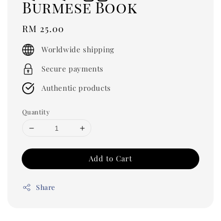
Burmese Book
Regular
RM 25.00
price
Worldwide shipping
Secure payments
Authentic products
Quantity
Add to Cart
Share