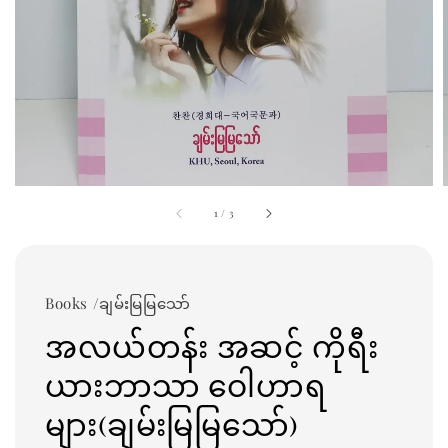
1
/
3
Books /ချမ်းမြမြသော်
အလယ်တန်း အဆင့် ကိုရီး
ယားဘာသာ ဝေါဟာရ
များ(ချမ်းမြမြသော်)