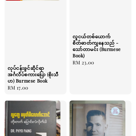
လူငယ်တစ်ယောက်
စိတ်ဓာတ်ကျနေသည် -
သော်တာမင်း (Burmese
Book)
Regular
RM 23.00
လုပ်ငန်းခွင်ဆိုင်ရာ
price
အင်္ဂလိပ်စကားပြော (စိုးသီ
ဟ) Burmese Book
Regular
RM 17.00
price