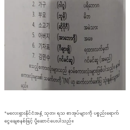
*မလေးရှားနိုင်ငံအနှံ့ သုတ၊ ရသ စာအုပ်များကို ပစ္စည်းရောက်
ငွေချေစနစ်ဖြင့် ပို့ဆောင်ပေးပါသည်။