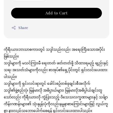
Add to Cart
Share
ကိုရီးယားဘာသာစကားတွင် သဒ္ဒါသည်လည်း အရေးကြီးသောအပိုင်း
ဖြစ်သည်။
သဒ္ဒါများကို မသင်ကြားမီ ရေးတတ် ဖတ်တတ်ဖို့ သိထားရမည့် ဗျည်းနှင့်
သရ၊ အသတ်သံများကိုလည်း စာအုပ်၏‌ရှေ့ပိုင်းတွင် ရှင်းလင်းပေးထား
ပါသည်။
သဒ္ဒါများကို ရှင်းလင်းရာတွင် ခေါင်းစဉ်တစ်ခုချင်းစီအလိုက်
သဒ္ဒါ၏ဖွဲ့စည်းပုံ၊ မြန်မာလို အဓိပ္ပာယ်များ၊ မြန်မာလိုအဓိပ္ပါယ်ချင်းတူ
သော်လည်း ကိုရီးယားလို ကွဲပြားသည့် ဝိသေသလက္ခဏာများနှင့် သင်္ချာ
ကိန်းဂဏန်းများ၏ သုံးနှုန်းပုံကိုလည်းနမူနာစာကြောင်းများဖြင့် လွယ်ကူ
စွာ နားလည်သဘောပေါက်စေရန် ရှင်းလင်းပေးထားပါသည်။