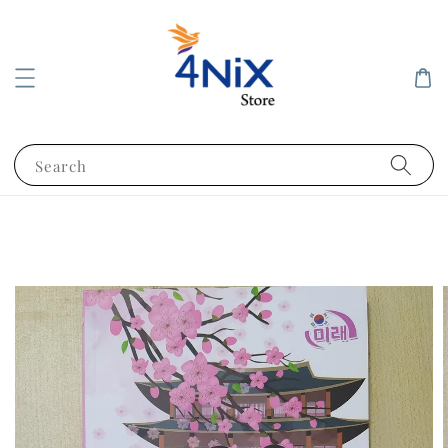
Search