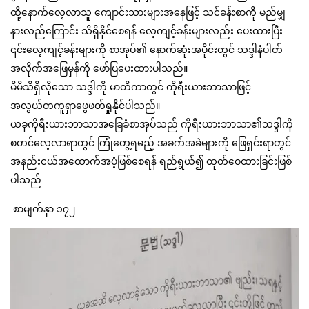
ထို့နောက်လေ့လာသူ ကျောင်းသားများအနေဖြင့် သင်ခန်းစာကို မည်မျှ
နားလည်ကြောင်း သိရှိနိုင်စေရန် လေ့ကျင့်ခန်းများလည်း ပေးထားပြီး
၎င်းလေ့ကျင့်ခန်းများကို စာအုပ်၏ နောက်ဆုံးအပိုင်းတွင် သဒ္ဒါနံပါတ်
အလိုက်အဖြေမှန်ကို ဖော်ပြပေးထားပါသည်။
မိမိသိရှိလိုသော သဒ္ဒါကို မာတိကာတွင် ကိုရီးယားဘာသာဖြင့်
အလွယ်တကူရှာဖွေဖတ်ရှုနိုင်ပါသည်။
ယခုကိုရီးယားဘာသာအခြေခံစာအုပ်သည် ကိုရီးယားဘာသာ၏သဒ္ဒါကို
စတင်လေ့လာရာတွင် ကြုံတွေ့ရမည့် အခက်အခဲများကို ဖြေရှင်းရာတွင်
အနည်းငယ်အထောက်အပံ့ဖြစ်စေရန် ရည်ရွယ်၍ ထုတ်ဝေထားခြင်းဖြစ်
ပါသည်
 စာမျက်နှာ ၁၇၂