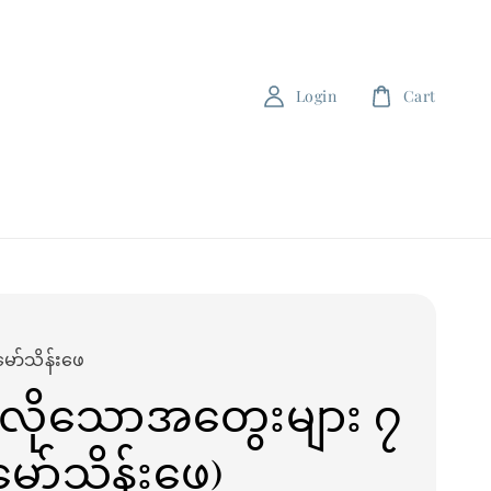
Login
Cart
မော်သိန်းဖေ
ေလိုသောအတွေးများ ၇
မော်သိန်းဖေ)