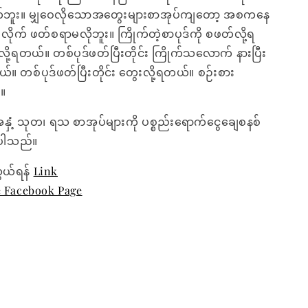
်ဘူး။ မျှဝေလိုသောအတွေးများစာအုပ်ကျတော့ အစကနေ
ုက် ဖတ်စရာမလိုဘူး။ ကြိုက်တဲ့စာပုဒ်ကို စဖတ်လို့ရ
ု့ရတယ်။ တစ်ပုဒ်ဖတ်ပြီးတိုင်း ကြိုက်သလောက် နားပြီး
ယ်။ တစ်ပုဒ်ဖတ်ပြီးတိုင်း တွေးလို့ရတယ်။ စဉ်းစား
်။
အနှံ့ သုတ၊ ရသ စာအုပ်များကို ပစ္စည်းရောက်ငွေချေစနစ်
ေးပါသည်။
ွယ်ရန်
Link
e Facebook Page