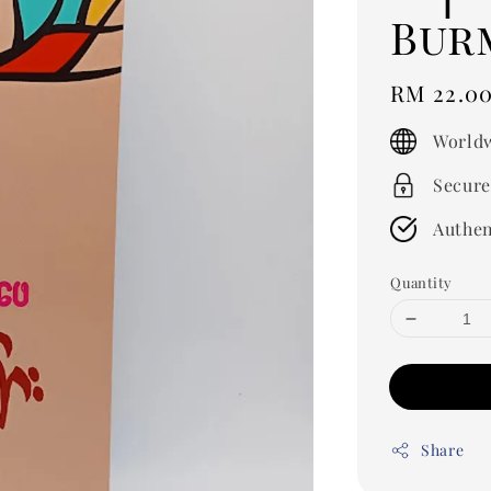
Bur
Regular
RM 22.0
price
Worldw
Secure
Authen
Quantity
Share