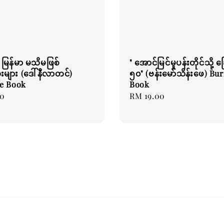
မြန်မာ မသိမဖြစ်
" အောင်မြင်မှုပန်းတိုင်သို့ ခ
းများ (ဒေါ်နီလာတင်)
၅၀" (ဗန်းမော်သိန်းဖေ) Bu
e Book
Book
00
Regular
RM 19.00
price