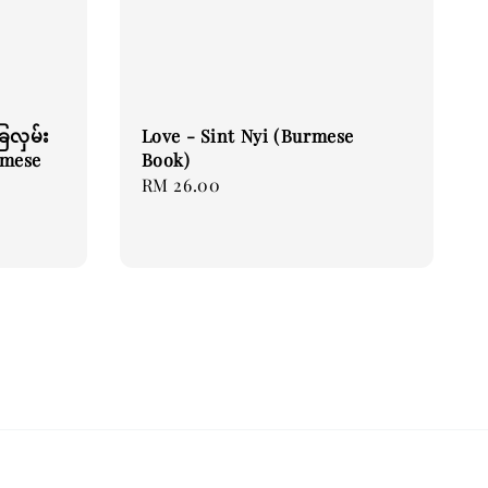
ြေလှမ်း
Love - Sint Nyi (Burmese
rmese
Book)
Regular
RM 26.00
price