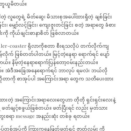
အတူယူမိတယ်။
တဲ့ လူတွေရဲ့ မိတ်ဆွေ၊ မိသားစုအပေါ်ထားရှိတဲ့ ချစ်ခြင်း
်ခြင်း၊ မျှော်လင့်ခြင်း၊ ကျေးဇူးတင်ခြင်း စတဲ့ အရာတွေ ခံစား
ကို ကိုယ်ချင်းစာနာစိတ် ဖြစ်လာတယ်။
ler-coaster ရိုလာကိုစတာ စီးရသလိုပဲ တက်လိုက်ကျ
်နိမ့်လိုက် ဖြစ်တတ်ပါတယ်။ မြင့်တဲ့နေရာ ရောက်ရင် ပျော်
တယ်။ နိမ့်တဲ့နေရာရောက်ပြန်တော့ဝမ်းနည်းတယ်။
။ အဲဒီအခြေအနေရောက်ရင် ဘာလုပ် ရမလဲ၊ ဘယ်လို
ဲဆိုတာကို စာအုပ်ပါ အကြောင်းအရာ တွေက သတိပေးထား
ထားတဲ့ အကြောင်းအရာလေးတွေဟာ တိုတို ရှင်းရှင်းလေးနဲ့
 ဖတ်ချင့်စဖွယ်ဖြစ်တယ်။ ဖတ်ပြီးရင် လည်း မှတ်သား
တွေးစရာ message အနည်းဆုံး တစ်ခု ရတယ်။
အုပ်တစ်အုပ်ကို ကြားကနေဖြတ်ဖတ်ရင် ဇာတ်လမ်း ကို