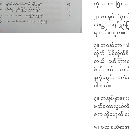
ကို အားကျပြီး 
၂။ စာအုပ်ထဲမှာပါ
မေတ္တာ၊ ပျော်ရွှင
ရတယ်။ သူတစ်ပါး
၃။ ဘဝဆိုတာ rol
လိုက်၊ မြင့်လိုက
တယ်။ မော်ကြွား
စိတ်ဓာတ်ကျတယ်
နှလုံးသွင်းရမလ
ပါတယ်။
၄။ စာအုပ်မှာရေး
ဖတ်ရတာလွယ်လို့
စရာ သို့မဟုတ် 
၅။ ဝတ္ထုရှည်စာ