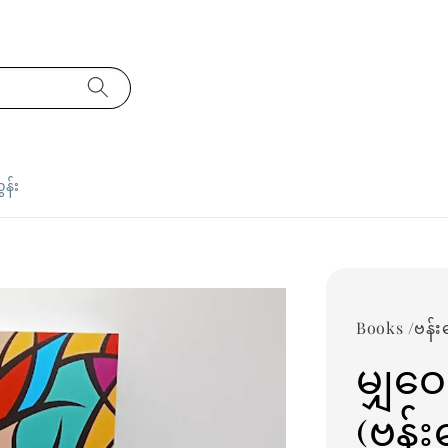
ှန်း
Books /ဗန်း
မျှဝ
(ဗန်း