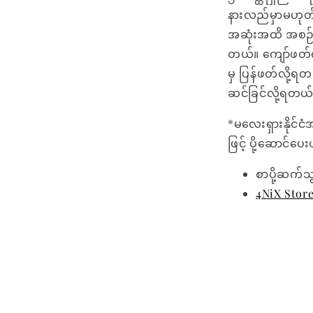
နားလည်မှာမဟုတ
အဆုံးအထိ အစဉ်လိ
တယ်။ ကျော်ဖတ်လိ
မှ ပြန်ဖတ်လို့ရတ
ဆင်ခြင်လို့ရတယ
*မလေးရှားနိုင်ငံ
ဖြင့် ပို့ဆောင်ပ
စာပို့ဆက်သ
4NiX Stor