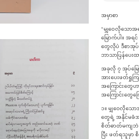
အမှာစာ
“မျှဝေလိုသောအတ
မြောက်ပါ။ အရင်
တွေလိုပဲ ဒီစာအ
ဘာသာပြန်ပေးထ
အခုလို ၇ အုပ်မ
အားပေးဖတ်ရှုကြ
အကြောင်းတွေဟာ
အကြောင်းတွေကြေ
၁။ မျှဝေလိုသော
တွေရဲ့ အနိုင်မခံ
စိတ်ဓာတ်မကျဘဲ 
ပြီး ဖတ်ရသူမှ