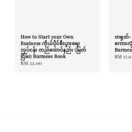
How to Start your Own
တရုတ်- 
Business ကိုယ်ပိုင်စီးပွားရေး
စကားလုံ
လုပ်ငန်း တည်ထောင်နည်း (မြတ်
Burmes
ငြိမ်း) Burmese Book
Regular
RM 17.
Regular
RM 22.00
price
price