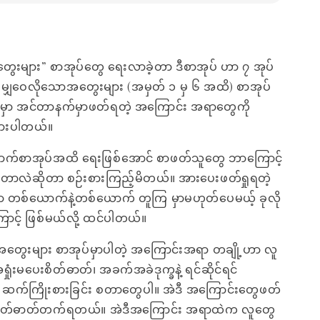
ွေးများ” စာအုပ်တွေ ရေးလာခဲ့တာ ဒီစာအုပ် ဟာ ၇ အုပ်
 မျှဝေလိုသောအတွေးများ (အမှတ် ၁ မှ ၆ အထိ) စာအုပ်
ုပ်မှာ အင်တာနက်မှာဖတ်ရတဲ့ အကြောင်း အရာတွေကို
ားပါတယ်။
ြောက်စာအုပ်အထိ ရေးဖြစ်အောင် စာဖတ်သူတွေ ဘာကြောင့်
တာလဲဆိုတာ စဉ်းစားကြည့်မိတယ်။ အားပေးဖတ်ရှုရတဲ့
 တစ်ယောက်နဲ့တစ်ယောက် တူကြ မှာမဟုတ်ပေမယ့် ခုလို
ာင့် ဖြစ်မယ်လို့ ထင်ပါတယ်။
အတွေးများ စာအုပ်မှာပါတဲ့ အကြောင်းအရာ တချို့ဟာ လူ
အရှုံးမပေးစိတ်ဓာတ်၊ အခက်အခဲဒုက္ခနဲ့ ရင်ဆိုင်ရင်
ဆက်ကြိုးစားခြင်း စတာတွေပါ။ အဲဒီ အကြောင်းတွေဖတ်
ာ စိတ်ဓာတ်တက်ရတယ်။ အဲဒီအကြောင်း အရာထဲက လူတွေ